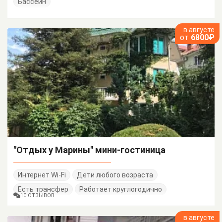
Бассейн
в августе
от
6800₽
"Отдых у Марины" мини-гостиница
Интернет Wi-Fi
Дети любого возраста
Есть трансфер
Работает круглогодично
10 ОТЗЫВОВ
в августе