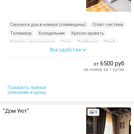
Санузел и душ в номере (совмещены)
Сплит-система
Телевизор
Холодильник
Кресло-кровать
Кровать двуспальная
Стол
Тумбочки
Шкаф
Все удобства
6500
руб
от
за номер за 1 сутки
Показать полное
описание и цены
"Дом Уют"
8