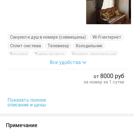
Санузел и душ в номере (совмещены)
Wi-Fi интернет
Сплит-система
Телевизор
Холодильник
Вешалка
Диван-кровать
Кровать двуспальная
Все удобства
Стол
Стулья
Терраса
Тумбочки
Шкаф
8000
руб
от
за номер за 1 сутки
Показать полное
описание и цены
Примечание