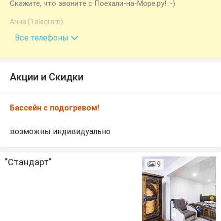
Скажите, что звоните с Поехали-на-Море.ру! :-)
Анна (Telegram)
+7 (928) 283-05-52
Все телефоны
Акции и Скидки
Бассейн с подогревом!
возможны индивидуально
"Стандарт"
9