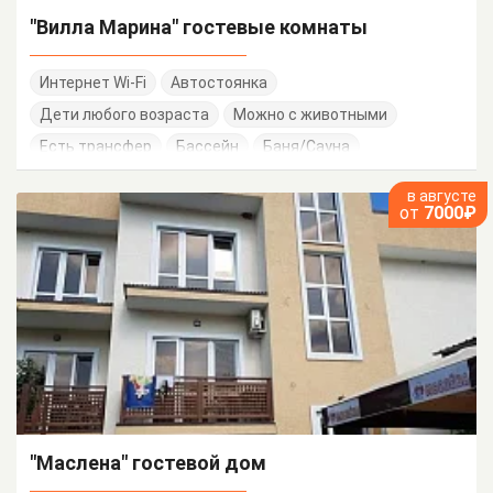
"Вилла Марина" гостевые комнаты
Интернет Wi-Fi
Автостоянка
Дети любого возраста
Можно с животными
Есть трансфер
Бассейн
Баня/Сауна
Работает круглогодично
в августе
от
7000₽
"Маслена" гостевой дом