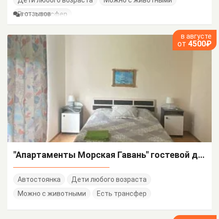
Дети любого возраста
Можно с животными
Есть трансфер
8 ОТЗЫВОВ
в августе
от
4500₽
"Апартаменты Морская Гавань" гостевой дом
Автостоянка
Дети любого возраста
Можно с животными
Есть трансфер