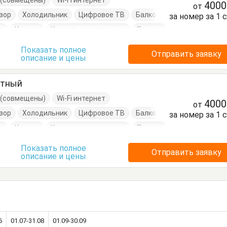
е (совмещены)
Wi-Fi интернет
400
от
зор
Холодильник
Цифровое ТВ
Балкон
за номер за 1 
д
Кресло
Кровать двуспальная
Посуда
очки
Шкаф
Показать полное
Отправить заявку
описание и цены
стный
е (совмещены)
Wi-Fi интернет
400
от
зор
Холодильник
Цифровое ТВ
Балкон
за номер за 1 
д
Кресло
Кровать двуспальная
Посуда
я
Тумбочки
Шкаф
Показать полное
Отправить заявку
описание и цены
6
01.07-31.08
01.09-30.09