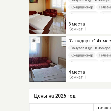
Санузел и душ в номер
Кондиционер
Телеви
Диван-кровать
Комо
Стол
Стулья
Тумб
3 места
Комнат:
1
3
"Стандарт +" 4х-ме
Санузел и душ в номер
Кондиционер
Телеви
Диван-кровать
Комо
Пуфик
Стол
Стуль
4 места
Комнат:
1
Цены на 2026 год
01.06-30.0