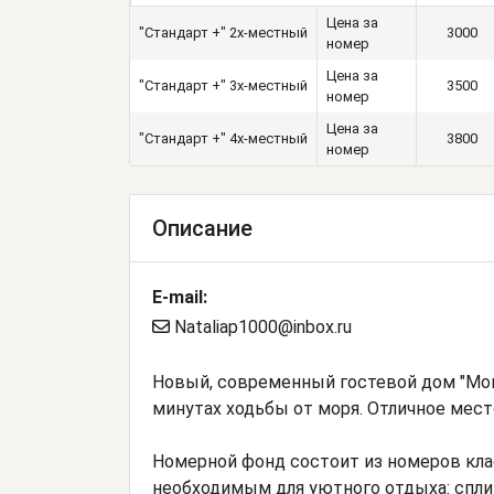
Цена за
"Стандарт +" 2х-местный
3000
номер
Цена за
"Стандарт +" 3х-местный
3500
номер
Цена за
"Стандарт +" 4х-местный
3800
номер
Описание
E-mail:
Nataliap1000@inbox.ru
Новый, современный гостевой дом "Мон
минутах ходьбы от моря. Отличное мест
Номерной фонд состоит из номеров кла
необходимым для уютного отдыха: спли