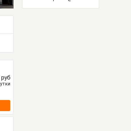
0
руб
сутки