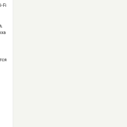
-Fi
,
ыха
тся