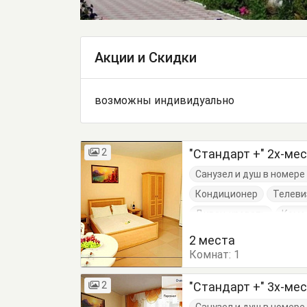
Акции и Скидки
возможны индивидуально
2
"Стандарт +" 2х-ме
Санузел и душ в номер
Кондиционер
Телеви
Диван-кровать
Комо
Пуфик
Стол
Стуль
2 места
Комнат:
1
2
"Стандарт +" 3х-ме