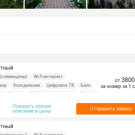
стный
е (совмещены)
Wi-Fi интернет
380
от
зор
Холодильник
Цифровое ТВ
Балкон
за номер за 1 
д
Кресло
Кровать двуспальная
Посуда
я
Тумбочки
Шкаф
Показать полное
Отправить заявку
описание и цены
стный