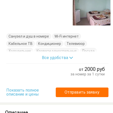
Санузел и душ в номере
Wi-Fi интернет
Кабельное ТВ
Кондиционер
Телевизор
Холодильник
Кровати односпальные
Посуда
Все удобства
Стол
Тумбочки
Шкаф
2000
руб
от
за номер за 1 сутки
Показать полное
Отправить заявку
описание и цены
Описание