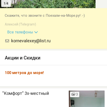
1/4
2/4
Скажите, что звоните с Поехали-на-Море.ру! :-)
Алексей (Telegram)
+7 (978) 760-08-15
Все телефоны
kornevalexey@list.ru
Акции и Скидки
100 метров до моря!
"Комфорт" 3х-местный
3