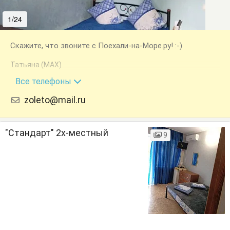
1/24
2/24
Скажите, что звоните с Поехали-на-Море.ру! :-)
Татьяна (MAX)
+7 (978) 760-08-30
Все телефоны
zoleto@mail.ru
"Стандарт" 2х-местный
9