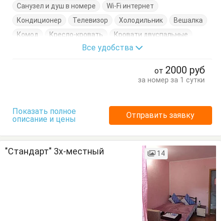
Санузел и душ в номере
Wi-Fi интернет
Кондиционер
Телевизор
Холодильник
Вешалка
Комод
Кресло-кровать
Кровати двуспальные
Все удобства
2000
руб
от
за номер за 1 сутки
Показать полное
Отправить заявку
описание и цены
"Стандарт" 3х-местный
14