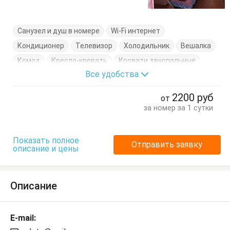
Санузел и душ в номере
Wi-Fi интернет
Кондиционер
Телевизор
Холодильник
Вешалка
Комод
Кресло-кровать
Кровати двуспальные
Все удобства
2200
руб
от
за номер за 1 сутки
Показать полное
Отправить заявку
описание и цены
Описание
E-mail: