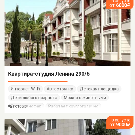
в августе
от
6000₽
Квартира-студия Ленина 290/6
Интернет Wi-Fi
Автостоянка
Детская площадка
Дети любого возраста
Можно с животными
Есть трансфер
Работает круглогодично
1 ОТЗЫВ
в августе
от
9000₽