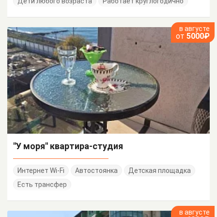
Дети любого возраста
Работает круглогодично
в августе
от
5000₽
"У моря" квартира-студия
Интернет Wi-Fi
Автостоянка
Детская площадка
Есть трансфер
в августе