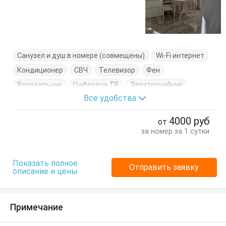
Санузел и душ в номере (совмещены)
Wi-Fi интернет
Кондиционер
СВЧ
Телевизор
Фен
Холодильник
Цифровое ТВ
Электрочайник
Все удобства
Диван-кровать
Комод
Кровать двуспальная
Кухонный стол
Обеденный стол
Посуда
Стол
4000
руб
от
Стулья
Шкаф
за номер за 1 сутки
Показать полное
Отправить заявку
описание и цены
Примечание