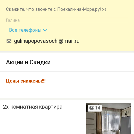
Скажите, что звоните с Поехали-на-Море.ру! :-)
Галина
+7 (918) 404-17-99
Все телефоны
galinapopovasochi@mail.ru
Акции и Скидки
Цены снижены!!!
2х-комнатная квартира
14