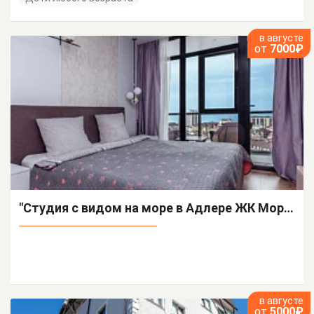
в августе
от
7000₽
"Студия с видом на море в Адлере ЖК Морская Симфония" квартира-студия
в августе
от
5000₽