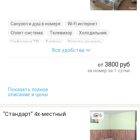
Санузел и душ в номере
Wi-Fi интернет
Сплит-система
Телевизор
Холодильник
Цифровое ТВ
Балкон
Кресло-кровать
Все удобства
Кровати односпальные
Кровать двуспальная
Тумбочки
Шкаф
3800
руб
от
за номер за 1 сутки
Показать полное
описание и цены
"Стандарт" 4х-местный
6