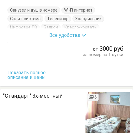
Санузел и душ в номере
Wi-Fi интернет
Сплит-система
Телевизор
Холодильник
Цифровое ТВ
Балкон
Кресло-кровать
Все удобства
Кровати односпальные
Кровать двуспальная
Тумбочки
Шкаф
3000
руб
от
за номер за 1 сутки
Показать полное
описание и цены
"Стандарт" 3х-местный
6