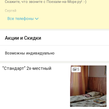
Скажите, что звоните с Поехали-на-Море.ру! :-)
Сергей
+7 (918) 308-37-73
Все телефоны
Акции и Скидки
Возможны индивидуально
"Стандарт" 2х-местный
5