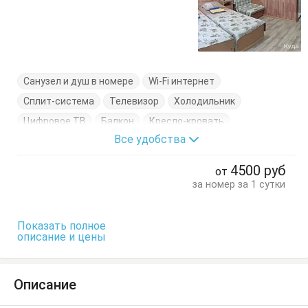
Санузел и душ в номере
Wi-Fi интернет
Сплит-система
Телевизор
Холодильник
Цифровое ТВ
Балкон
Кресло-кровать
Все удобства
Кровати односпальные
Кровать двуспальная
Тумбочки
Шкаф
4500
руб
от
за номер за 1 сутки
Показать полное
описание и цены
Описание