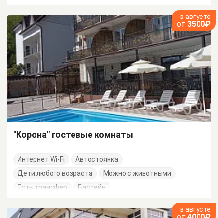
в августе
от
3500₽
"Корона" гостевые комнаты
Интернет Wi-Fi
Автостоянка
Дети любого возраста
Можно с животными
Есть трансфер
Бассейн
в августе
от
4000₽