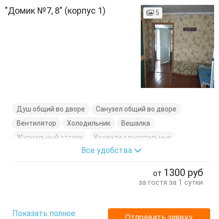
"Домик №7, 8" (корпус 1)
5
Душ общий во дворе
Санузел общий во дворе
Вентилятор
Холодильник
Вешалка
Журнальный столик
Кровати односпальные
Все удобства
Тумбочки
Шкаф
1300
руб
от
за гостя за 1 сутки
Показать полное
Отправить заявку