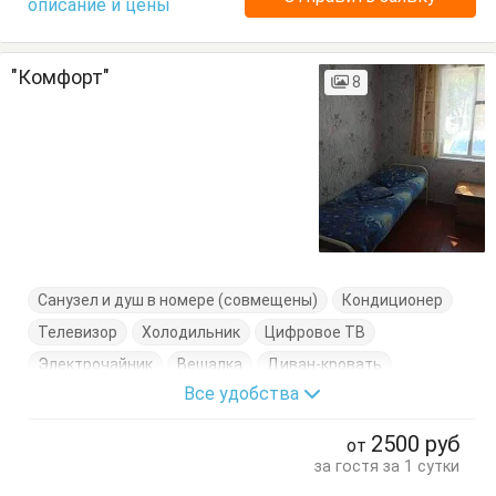
описание и цены
"Комфорт"
8
Санузел и душ в номере (совмещены)
Кондиционер
Телевизор
Холодильник
Цифровое ТВ
Электрочайник
Вешалка
Диван-кровать
Все удобства
Журнальный столик
Кровати односпальные
Кухонный стол
Обеденный стол
Посуда
Стол
2500
руб
от
Тумбочки
Шкаф
за гостя за 1 сутки