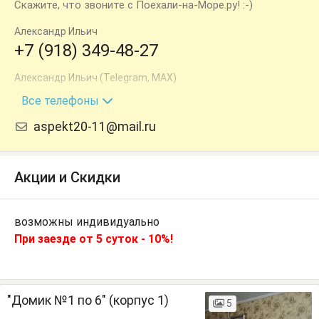
Скажите, что звоните с Поехали-на-Море.ру! :-)
Александр Ильич
+7 (918) 349-48-27
Александр Ильич (Telegram, MAX)
+7 (988) 351-99-18
Все телефоны
aspekt20-11@mail.ru
Акции и Скидки
возможны индивидуально
При заезде от 5 суток - 10%!
"Домик №1 по 6" (корпус 1)
5