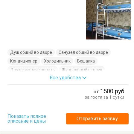
Душ общий во дворе
Санузел общий во дворе
Кондиционер
Холодильник
Вешалка
Двухэтажная кровать
Журнальный столик
Все удобства
Кровати односпальные
Стулья
Тумбочки
Шкаф
1500
руб
от
за гостя за 1 сутки
Показать полное
Отправить заявку
описание и цены