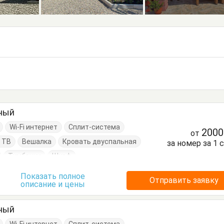
тный
Wi-Fi интернет
Сплит-система
200
от
 ТВ
Вешалка
Кровать двуспальная
за номер за 1 
Тумбочки
Шкаф
Показать полное
Отправить заявку
описание и цены
тный