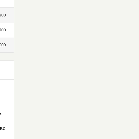
300
700
000
е.
 во