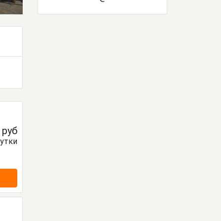
0
руб
сутки