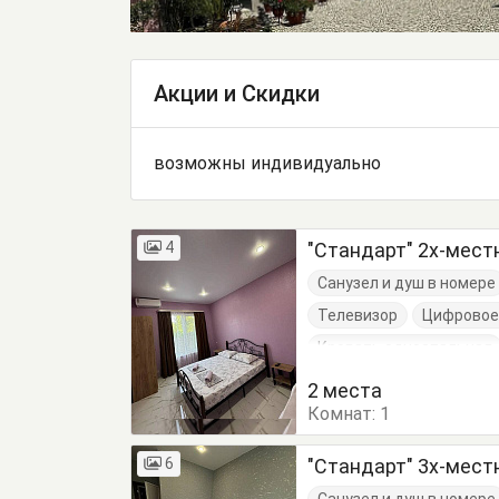
Акции и Скидки
возможны индивидуально
4
"Стандарт" 2х-мес
Санузел и душ в номере
Телевизор
Цифровое
Кровать односпальная
2 места
Комнат:
1
6
"Стандарт" 3х-мес