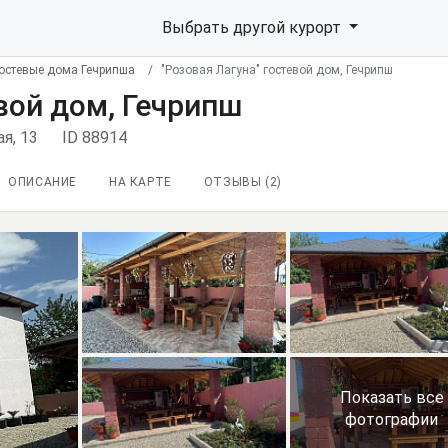
Выбрать другой курорт
остевые дома Гечрипша
"Розовая Лагуна" гостевой дом, Гечрипш
евой дом, Гечрипш
ая, 13
ID 88914
ОПИСАНИЕ
НА КАРТЕ
ОТЗЫВЫ (
2
)
Показать все
фотографии