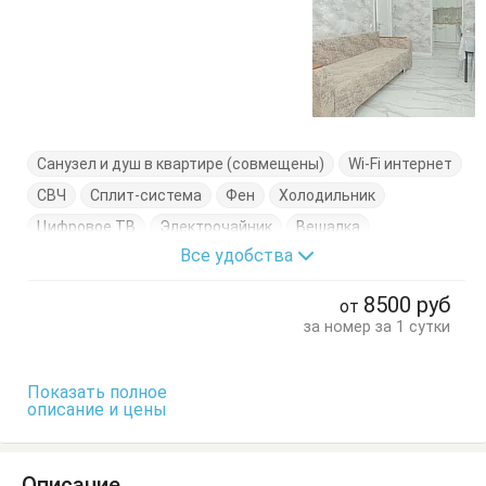
Санузел и душ в квартире (совмещены)
Wi-Fi интернет
СВЧ
Сплит-система
Фен
Холодильник
Цифровое ТВ
Электрочайник
Вешалка
Все удобства
Кресло-кровать
Кровать двуспальная
Кухонный стол
Стол
Стулья
Тумбочки
Шкаф
8500
руб
от
за номер за 1 сутки
Показать полное
описание и цены
Описание