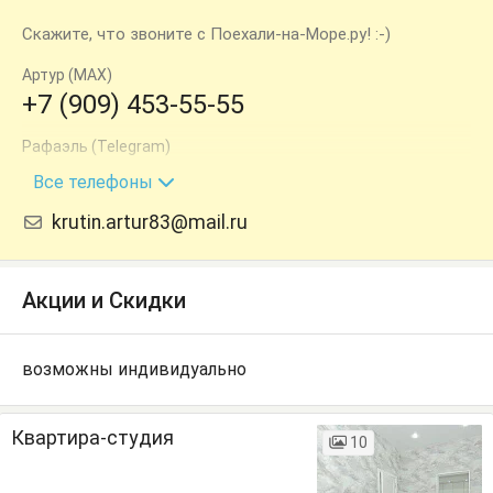
Скажите, что звоните с Поехали-на-Море.ру! :-)
Артур (MAX)
+7 (909) 453-55-55
Рафаэль (Telegram)
+7 (928) 813-85-55
Все телефоны
krutin.artur83@mail.ru
Акции и Скидки
возможны индивидуально
Квартира-студия
10