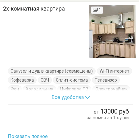
2х-комнатная квартира
1
Санузел и душ в квартире (совмещены)
Wi-Fi интернет
Кофеварка
СВЧ
Сплит-система
Телевизор
Фен
Холодильник
Цифровое ТВ
Электрочайник
Все удобства
Балкон
Вешалка
Детская кроватка
Диван-кровать
Кресло
Кресло-кровать
13000
руб
от
Кровать двуспальная
Кухонный стол
за номер за 1 сутки
Обеденный стол
Посуда
Пуфик
Стол
Туалетный столик
Тумбочки
Шкаф
Показать полное