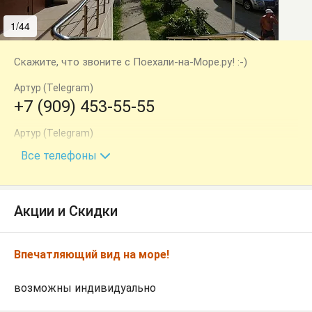
1/44
2/44
Скажите, что звоните с Поехали-на-Море.ру! :-)
Артур (Telegram)
+7 (909) 453-55-55
Артур (Telegram)
+7 (928) 813-85-55
Все телефоны
Акции и Скидки
Впечатляющий вид на море!
возможны индивидуально