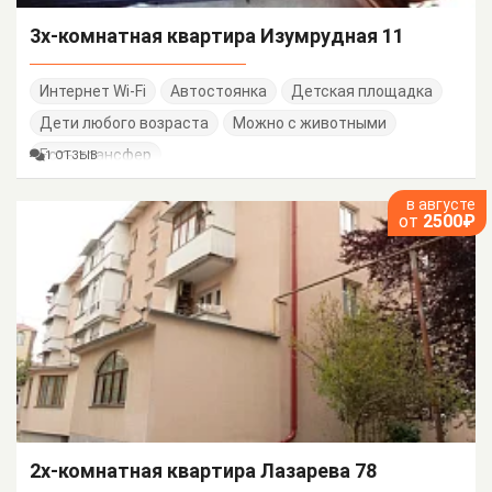
3х-комнатная квартира Изумрудная 11
Интернет Wi-Fi
Автостоянка
Детская площадка
Дети любого возраста
Можно с животными
Есть трансфер
1 ОТЗЫВ
в августе
от
2500₽
2х-комнатная квартира Лазарева 78