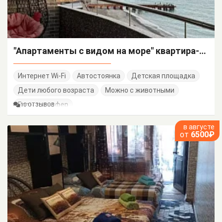
"Апартаменты с видом на море" квартира-студия
Интернет Wi-Fi
Автостоянка
Детская площадка
Дети любого возраста
Можно с животными
Есть трансфер
10 ОТЗЫВОВ
в августе
от
6500₽