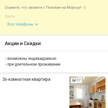
Скажите, что звоните с Поехали-на-Море.ру! :-)
Ольга
+7 (985) 647-57-74
Все телефоны
Акции и Скидки
- возможны индивидуально
- при длительном проживании
3х-комнатная квартира
17