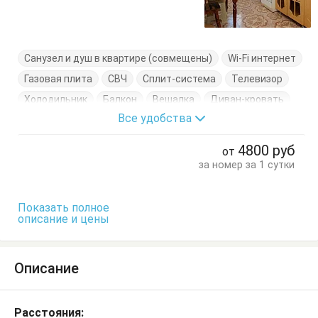
Санузел и душ в квартире (совмещены)
Wi-Fi интернет
Газовая плита
СВЧ
Сплит-система
Телевизор
Холодильник
Балкон
Вешалка
Диван-кровать
Все удобства
Кровать двуспальная
Кухонный стол
Обеденный стол
Посуда
Стол
Стулья
4800
руб
от
Тумбочки
Шкаф
за номер за 1 сутки
Показать полное
описание и цены
Описание
Расстояния: