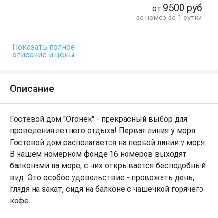
Кресло
Кровать двуспальная
9500
руб
от
Кровать односпальная
Посуда
Пуфик
Стол
за номер за 1 сутки
Стулья
Туалетный столик
Тумбочки
Шкаф
Показать полное
описание и цены
Описание
Гостевой дом "Огонек" - прекрасный выбор для
проведения летнего отдыха! Первая линия у моря.
Гостевой дом располагается на первой линии у моря.
В нашем номерном фонде 16 номеров выходят
балконами на море, с них открывается бесподобный
вид. Это особое удовольствие - провожать день,
глядя на закат, сидя на балконе с чашечкой горячего
кофе.