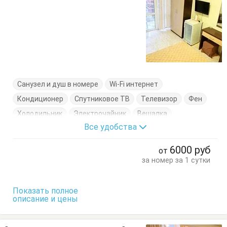
Санузел и душ в номере
Wi-Fi интернет
Кондиционер
Спутниковое ТВ
Телевизор
Фен
Холодильник
Электрочайник
Вешалка
Все удобства
Диван-кровать
Журнальный столик
Комод
Кресло
Кровать двуспальная
6000
руб
от
Кровать односпальная
Посуда
Пуфик
Стол
за номер за 1 сутки
Стулья
Туалетный столик
Тумбочки
Шкаф
Показать полное
описание и цены