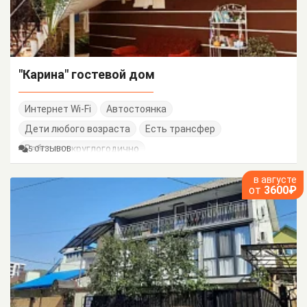
"Карина" гостевой дом
Интернет Wi-Fi
Автостоянка
Дети любого возраста
Есть трансфер
Работает круглогодично
5 ОТЗЫВОВ
в августе
от
3600₽