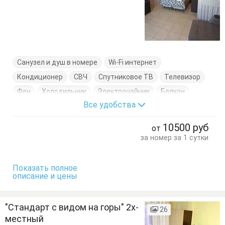
Санузел и душ в номере
Wi-Fi интернет
Кондиционер
СВЧ
Спутниковое ТВ
Телевизор
Фен
Холодильник
Электрочайник
Балкон
Все удобства
Вешалка
Диван-кровать
Журнальный столик
Комод
Кресло
Кровать двуспальная
10500
руб
от
Кровать односпальная
Кухонный стол
за номер за 1 сутки
Обеденный стол
Посуда
Пуфик
Стол
Стулья
Туалетный столик
Тумбочки
Шкаф
Показать полное
описание и цены
"Стандарт с видом на горы" 2х-
26
местный