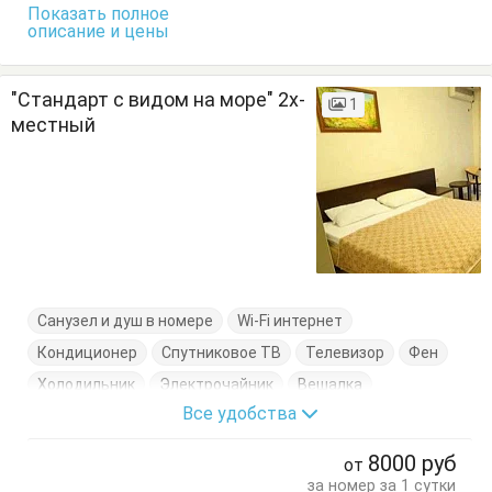
Показать полное
описание и цены
"Стандарт с видом на море" 2х-
1
местный
Санузел и душ в номере
Wi-Fi интернет
Кондиционер
Спутниковое ТВ
Телевизор
Фен
Холодильник
Электрочайник
Вешалка
Все удобства
Диван-кровать
Журнальный столик
Комод
Кресло
Кровать двуспальная
8000
руб
от
Кровать односпальная
Посуда
Пуфик
Стол
за номер за 1 сутки