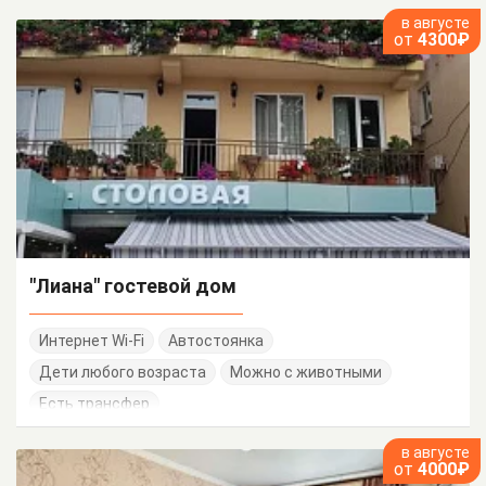
в августе
от
4300₽
"Лиана" гостевой дом
Интернет Wi-Fi
Автостоянка
Дети любого возраста
Можно с животными
Есть трансфер
в августе
от
4000₽