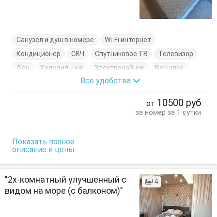
Санузел и душ в номере
Wi-Fi интернет
Кондиционер
СВЧ
Спутниковое ТВ
Телевизор
Фен
Холодильник
Электрочайник
Вешалка
Все удобства
Диван-кровать
Журнальный столик
Комод
Кресло
Кресло-кровать
Кровать двуспальная
10500
руб
от
Кровать односпальная
Кухонный стол
за номер за 1 сутки
Обеденный стол
Посуда
Пуфик
Стол
Стулья
Туалетный столик
Тумбочки
Шкаф
Показать полное
описание и цены
"2х-комнатный улучшенный с
4
видом на море (с балконом)"