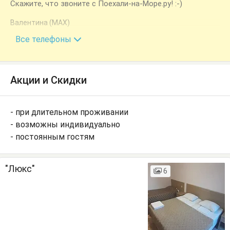
Скажите, что звоните с Поехали-на-Море.ру! :-)
Валентина (МАХ)
+7 (918) 265-17-70
Все телефоны
Акции и Скидки
- при длительном проживании
- возможны индивидуально
- постоянным гостям
"Люкс"
6