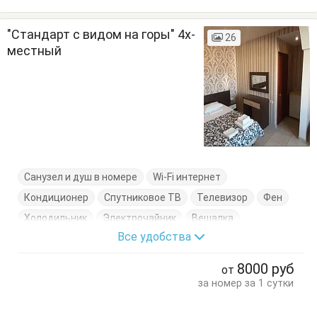
"Стандарт с видом на горы" 4х-
26
местный
Санузел и душ в номере
Wi-Fi интернет
Кондиционер
Спутниковое ТВ
Телевизор
Фен
Холодильник
Электрочайник
Вешалка
Все удобства
Диван-кровать
Журнальный столик
Комод
Кресло
Кровать двуспальная
8000
руб
от
Кровать односпальная
Посуда
Пуфик
Стол
за номер за 1 сутки
Стулья
Туалетный столик
Тумбочки
Шкаф