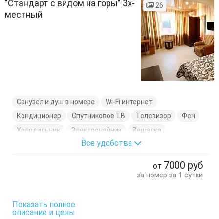
"Стандарт с видом на горы" 3х-
26
местный
Санузел и душ в номере
Wi-Fi интернет
Кондиционер
Спутниковое ТВ
Телевизор
Фен
Холодильник
Электрочайник
Вешалка
Все удобства
Диван-кровать
Журнальный столик
Комод
Кресло
Кровать двуспальная
7000
руб
от
Кровать односпальная
Посуда
Пуфик
Стол
за номер за 1 сутки
Стулья
Туалетный столик
Тумбочки
Шкаф
Показать полное
описание и цены