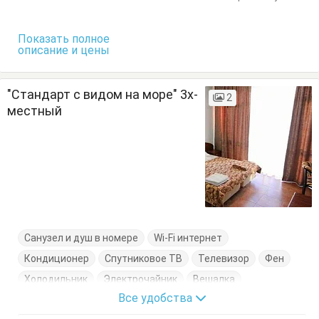
Стулья
Туалетный столик
Тумбочки
Шкаф
Показать полное
описание и цены
"Стандарт с видом на море" 3х-
2
местный
Санузел и душ в номере
Wi-Fi интернет
Кондиционер
Спутниковое ТВ
Телевизор
Фен
Холодильник
Электрочайник
Вешалка
Все удобства
Диван-кровать
Журнальный столик
Комод