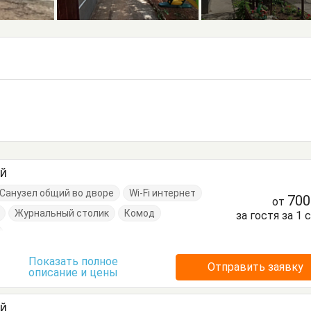
ый
Санузел общий во дворе
Wi-Fi интернет
70
от
Журнальный столик
Комод
за гостя за 1 
Показать полное
Отправить заявку
описание и цены
ый