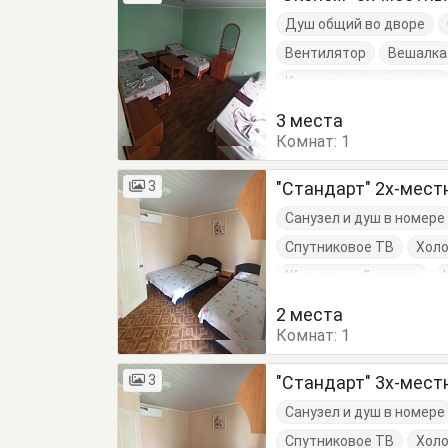
Душ общий во дворе
Вентилятор
Вешалка
Кровати односпальные
3 места
Комнат:
1
3
"Стандарт" 2х-мес
Санузел и душ в номере
Спутниковое ТВ
Хол
Журнальный столик
2 места
Комнат:
1
3
"Стандарт" 3х-мес
Санузел и душ в номере
Спутниковое ТВ
Хол