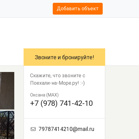
Добавить объект
Звоните и бронируйте!
Скажите, что звоните с
Поехали-на-Море.ру! :-)
Оксана (MAX)
+7 (978) 741-42-10
79787414210@mail.ru