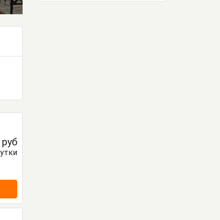
0
руб
сутки