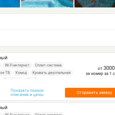
тный
Wi-Fi интернет
Сплит-система
300
от
ое ТВ
Комод
Кровать двуспальная
за номер за 1 
Тумбочки
Шкаф
Показать полное
Отправить заявку
описание и цены
тный