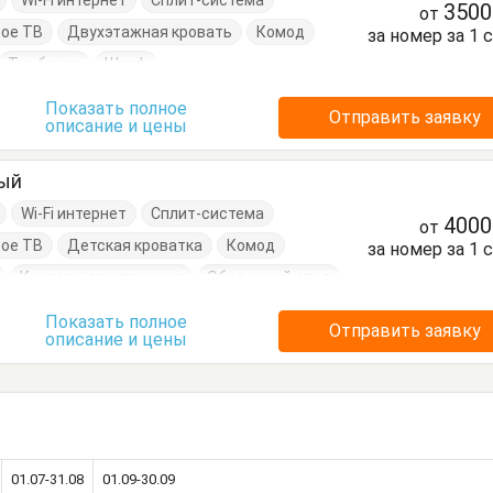
Wi-Fi интернет
Сплит-система
350
от
ое ТВ
Двухэтажная кровать
Комод
за номер за 1 
Тумбочки
Шкаф
Показать полное
Отправить заявку
описание и цены
ный
Wi-Fi интернет
Сплит-система
400
от
ое ТВ
Детская кроватка
Комод
за номер за 1 
Кровать двуспальная
Обеденный стол
очки
Шкаф
Показать полное
Отправить заявку
описание и цены
01.07-31.08
01.09-30.09