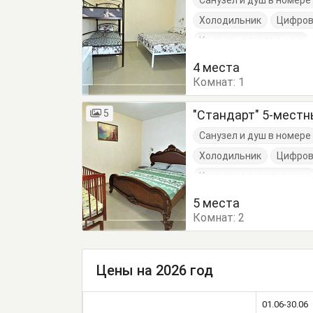
Санузел и душ в номере
Холодильник
Цифров
Кровать двуспальная
4 места
Комнат:
1
5
"Стандарт" 5-мест
Санузел и душ в номере
Холодильник
Цифров
Кровати односпальные
Стол
Стулья
Тумб
5 места
Комнат:
2
Цены на 2026 год
01.06-30.06