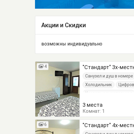
Акции и Скидки
возможны индивидуально
4
"Стандарт" 3х-мес
Санузел и душ в номере
Холодильник
Цифров
Кровать односпальная
3 места
Комнат:
1
6
"Стандарт" 4х-мес