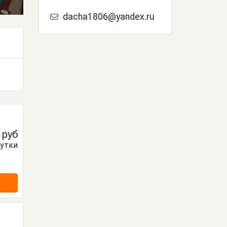
dacha1806@yandex.ru
0
руб
сутки