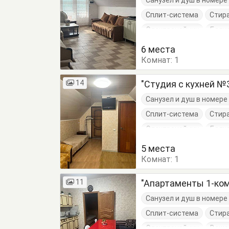
Санузел и душ в номер
Сплит-система
Стир
Электрочайник
Балк
Журнальный столик
6 места
Комнат:
1
14
"Студия с кухней №
Санузел и душ в номер
Сплит-система
Стир
Электрочайник
Балк
Журнальный столик
5 места
Комнат:
Стулья
1
Тумбочки
11
"Апартаменты 1-ком
Санузел и душ в номер
Сплит-система
Стир
Электрочайник
Веша