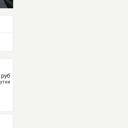
0
руб
сутки