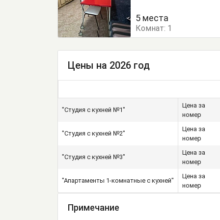
Комод
Кровать одно
5 места
Комнат:
Терраса
1
Тумбочки
Цены на 2026 год
Цена за
"Студия с кухней №1"
номер
Цена за
"Студия с кухней №2"
номер
Цена за
"Студия с кухней №3"
номер
Цена за
"Апартаменты 1-комнатные с кухней"
номер
Примечание