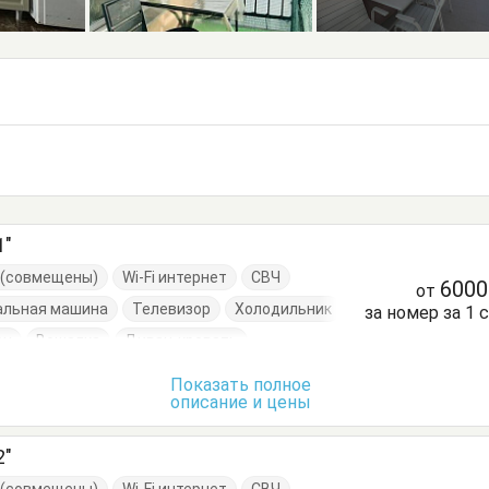
1"
е (совмещены)
Wi-Fi интернет
СВЧ
600
от
альная машина
Телевизор
Холодильник
за номер за 1 
он
Вешалка
Диван-кровать
Посуда
Стол
Стулья
Показать полное
описание и цены
2"