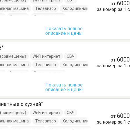
е (совмещены)
Wi-Fi интернет
СВЧ
600
от
альная машина
Телевизор
Холодильник
за номер за 1 
он
Вешалка
Диван-кровать
Кровать односпальная
Посуда
Тумбочки
Показать полное
описание и цены
3"
е (совмещены)
Wi-Fi интернет
СВЧ
600
от
альная машина
Телевизор
Холодильник
за номер за 1 
он
Вешалка
Диван-кровать
Кровать односпальная
Посуда
Стол
Показать полное
описание и цены
натные с кухней"
е (совмещены)
Wi-Fi интернет
СВЧ
600
от
альная машина
Телевизор
Холодильник
за номер за 1 
лка
Диван-кровать
Журнальный столик