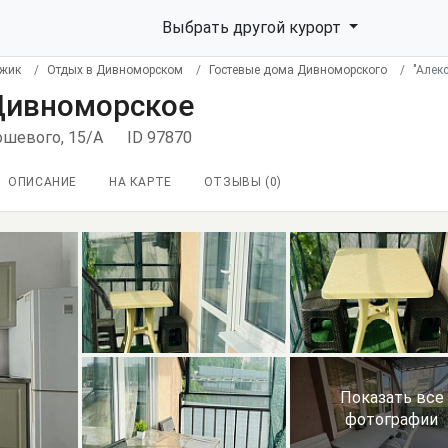
Выбрать другой курорт
джик
Отдых в Дивноморском
Гостевые дома Дивноморского
"Алек
 Дивноморское
Кошевого, 15/А
ID 97870
ОПИСАНИЕ
НА КАРТЕ
ОТЗЫВЫ (
0
)
Показать все
фотографии