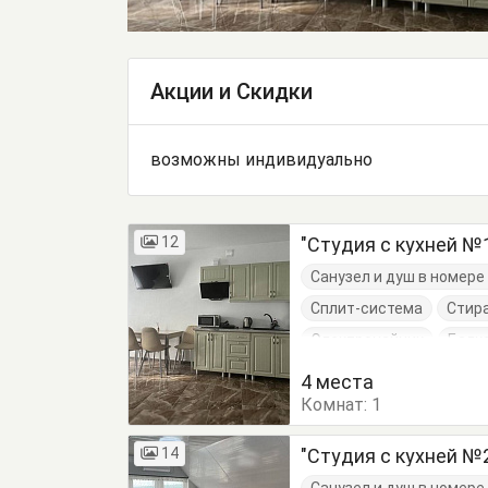
Акции и Скидки
возможны индивидуально
12
"Студия с кухней №
Санузел и душ в номер
Сплит-система
Стир
Электрочайник
Балк
Журнальный столик
4 места
Комнат:
1
14
"Студия с кухней №