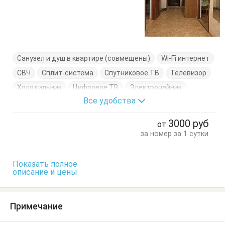
Санузел и душ в квартире (совмещены)
Wi-Fi интернет
СВЧ
Сплит-система
Спутниковое ТВ
Телевизор
Холодильник
Цифровое ТВ
Электрочайник
Все удобства
Балкон
Вешалка
Диван-кровать
Журнальный столик
Комод
Кресло-кровать
3000
руб
от
Кровати односпальные
Кровать двуспальная
за номер за 1 сутки
Кухонный стол
Обеденный стол
Посуда
Стол
Стулья
Тумбочки
Шкаф
Показать полное
описание и цены
Примечание