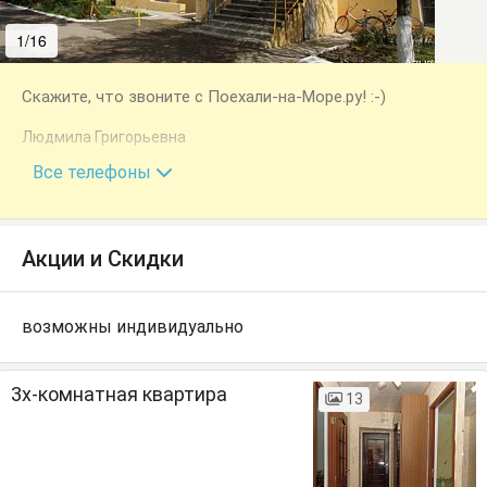
1/16
2/16
Скажите, что звоните с Поехали-на-Море.ру! :-)
Людмила Григорьевна
+7 (928) 403-59-14
Все телефоны
Акции и Скидки
возможны индивидуально
3х-комнатная квартира
13