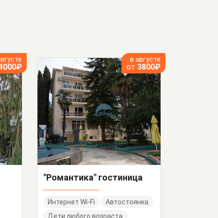
августе
в августе
4000₽
от
3800₽
"Романтика" гостиница
Интернет Wi-Fi
Автостоянка
Дети любого возраста