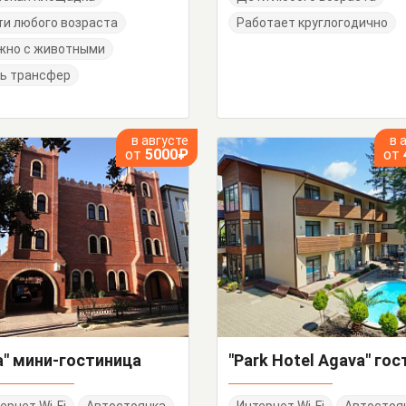
и любого возраста
Работает круглогодично
жно с животными
ь трансфер
в августе
в 
от
5000₽
от
а" мини-гостиница