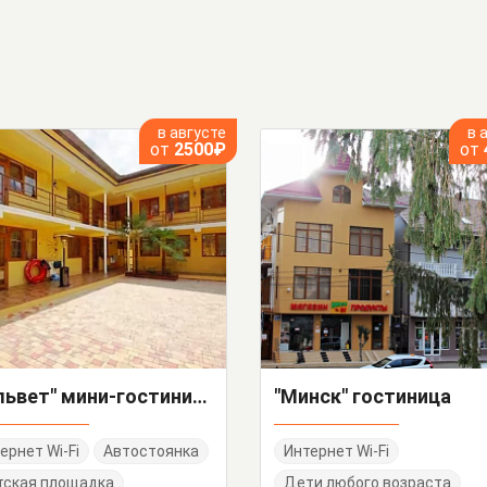
в августе
в 
от
2500₽
от
"Вельвет" мини-гостиница
"Минск" гостиница
ернет Wi-Fi
Автостоянка
Интернет Wi-Fi
тская площадка
Дети любого возраста