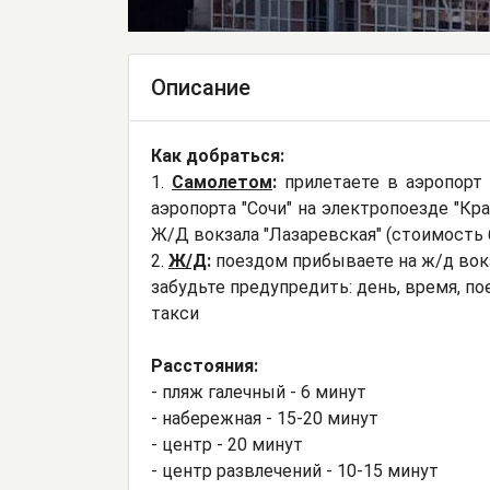
Описание
Как добраться:
1.
Самолетом
:
прилетаете в аэропорт 
аэропорта "Сочи" на электропоезде "Кра
Ж/Д вокзала "Лазаревская" (стоимость би
2.
Ж/Д
:
поездом прибываете на ж/д вокз
забудьте предупредить: день, время, п
такси
Расстояния:
- пляж галечный - 6 минут
- набережная - 15-20 минут
- центр - 20 минут
- центр развлечений - 10-15 минут