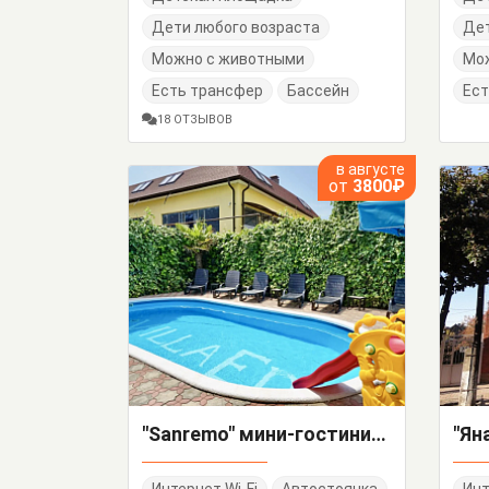
Дети любого возраста
Дет
Можно с животными
Мо
Есть трансфер
Бассейн
Ест
18 ОТЗЫВОВ
в августе
от
3800₽
"Sanremo" мини-гостиница
"Ян