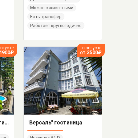
Можно с животными
Есть трансфер
Работает круглогодично
августе
в августе
4900₽
от
3500₽
"Park Hotel Agava" гостиница
"Версаль" гостиница