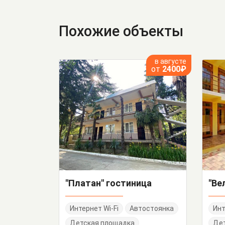
Похожие объекты
в августе
от
2400₽
"Платан" гостиница
Интернет Wi-Fi
Автостоянка
Инт
Детская площадка
Де