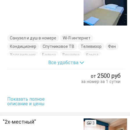
Санузел и душ в номере
Wi-Fi интернет
Кондиционер
Спутниковое ТВ
Телевизор
Фен
Холодильник
Балкон
Вешалка
Комод
Все удобства
Кровать односпальная
Обеденный стол
Стулья
Тумбочки
Шкаф
2500
руб
от
за номер за 1 сутки
Показать полное
описание и цены
"2х-местный"
3