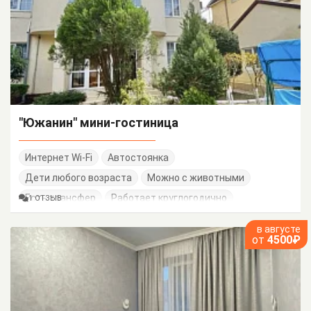
"Южанин" мини-гостиница
Интернет Wi-Fi
Автостоянка
Дети любого возраста
Можно с животными
Есть трансфер
Работает круглогодично
1 ОТЗЫВ
в августе
от
4500₽