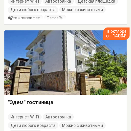
Интернет Wi-Fi
Автостоянка
Детская площадка
Дети любого возраста
Можно с животными
Есть трансфер
Бассейн
18 ОТЗЫВОВ
в октябре
от
1400₽
"Эдем" гостиница
Интернет Wi-Fi
Автостоянка
Дети любого возраста
Можно с животными