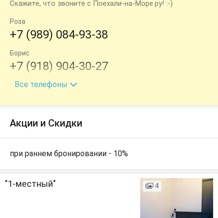
Скажите, что звоните с Поехали-на-Море.ру! :-)
Роза
+7 (989) 084-93-38
Борис
+7 (918) 904-30-27
Все телефоны
администратор Елена (Telegram, MAX)
+7 (989) 756-58-66
Акции и Скидки
при раннем бронировании - 10%
"1-местный"
4