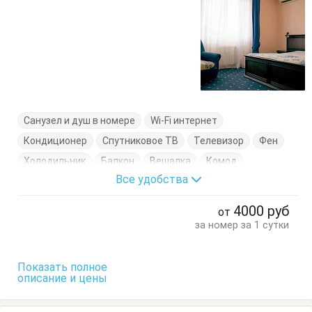
Санузел и душ в номере
Wi-Fi интернет
Кондиционер
Спутниковое ТВ
Телевизор
Фен
Холодильник
Балкон
Вешалка
Комод
Все удобства
Кровати односпальные
Кровать двуспальная
Стол
Стулья
Тумбочки
Шкаф
4000
руб
от
за номер за 1 сутки
Показать полное
описание и цены