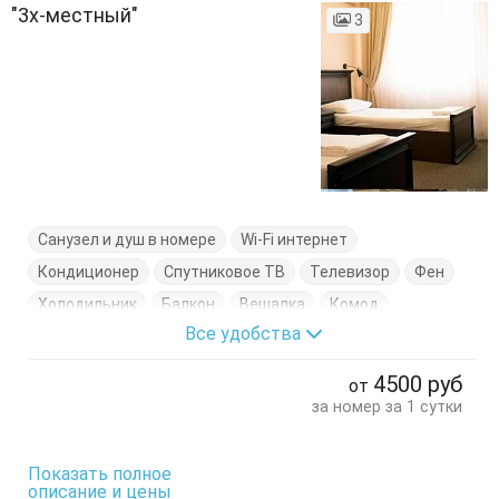
"3х-местный"
3
Санузел и душ в номере
Wi-Fi интернет
Кондиционер
Спутниковое ТВ
Телевизор
Фен
Холодильник
Балкон
Вешалка
Комод
Все удобства
Кресло-кровать
Кровать двуспальная
Кухонный стол
Стол
Стулья
Тумбочки
Шкаф
4500
руб
от
за номер за 1 сутки
Показать полное
описание и цены