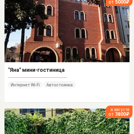
от
5000₽
"Яна" мини-гостиница
Интернет Wi-Fi
Автостоянка
в августе
от
3800₽