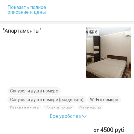
Тумбочки
Шкаф
Показать полное
описание и цены
"Апартаменты"
6
Санузел и душ в номере
Санузел и душ в номере (раздельно)
Wi-Fi в номере
Газовая плита
Кондиционер
Отопление
Все удобства
Спутниковое ТВ
Телевизор плазма
Фен
Холодильник
Цифровое ТВ
Электрочайник
4500
руб
от