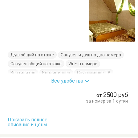
Душ общий на этаже
Санузел и душ на два номера
Санузел общий на этаже
Wi-Fi в номере
Вентилятор
Кондиционер
Спутниковое ТВ
Все удобства
Холодильник
Цифровое ТВ
Журнальный столик
Кровати односпальные
Кровать двуспальная
2500
руб
от
Стол
Стулья
Тумбочки
Шкаф
за номер за 1 сутки
Показать полное
описание и цены