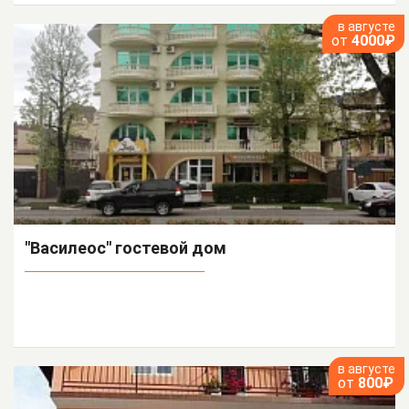
в августе
от
4000₽
"Василеос" гостевой дом
в августе
от
800₽