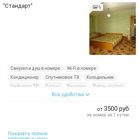
"Стандарт"
6
Санузел и душ в номере
Wi-Fi в номере
Кондиционер
Спутниковое ТВ
Холодильник
Цифровое ТВ
Балкон
Вешалка
Диван-кровать
Все удобства
Журнальный столик
Кровати односпальные
Кровать двуспальная
Стол
Стулья
Тумбочки
3500
руб
от
Шкаф
за номер за 1 сутки
Показать полное
описание и цены