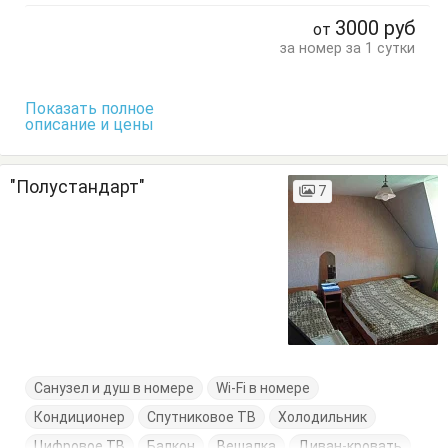
Кровать двуспальная
Кухонный стол
3000
руб
от
Обеденный стол
Посуда
Стол
Стулья
за номер за 1 сутки
Тумбочки
Шкаф
Показать полное
описание и цены
"Полустандарт"
7
Санузел и душ в номере
Wi-Fi в номере
Кондиционер
Спутниковое ТВ
Холодильник
Цифровое ТВ
Балкон
Вешалка
Диван-кровать