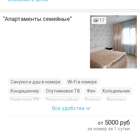
"Апартаменты семейные"
17
Санузел и душ в номере
Wi-Fi в номере
Кондиционер
Спутниковое ТВ
Фен
Холодильник
Цифровое ТВ
Электрочайник
Балкон
Вешалка
Все удобства
Диван-кровать
Журнальный столик
Комод
Кресло-кровать
Кровати односпальные
5000
руб
от
Кровать двуспальная
Кухонный стол
за номер за 1 сутки
Обеденный стол
Посуда
Стол
Стулья