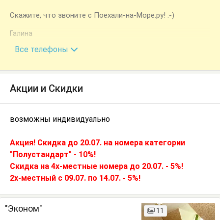
Скажите, что звоните с Поехали-на-Море.ру! :-)
Галина
+7 (918) 302-61-77
Все телефоны
Акции и Скидки
возможны индивидуально
Акция! Скидка до 20.07. на номера категории
"Полустандарт" - 10%!
Скидка на 4х-местные номера до 20.07. - 5%!
2х-местный с 09.07. по 14.07. - 5%!
"Эконом"
11