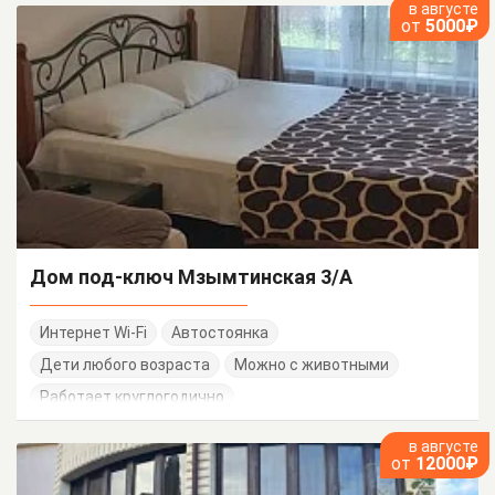
в августе
от
5000₽
Дом под-ключ Мзымтинская 3/А
Интернет Wi-Fi
Автостоянка
Дети любого возраста
Можно с животными
Работает круглогодично
в августе
от
12000₽