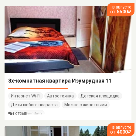
в августе
от
5500₽
3х-комнатная квартира Изумрудная 11
Интернет Wi-Fi
Автостоянка
Детская площадка
Дети любого возраста
Можно с животными
Есть трансфер
1 ОТЗЫВ
в августе
от
4000₽