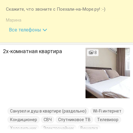
Скажите, что звоните с Поехали-на-Море.ру! :-)
Марина
+7 (988) 237-92-90
Все телефоны
2х-комнатная квартира
8
Санузел и душ в квартире (раздельно)
Wi-Fi интернет
Кондиционер
СВЧ
Спутниковое ТВ
Телевизор
Холодильник
Электрочайник
Вешалка