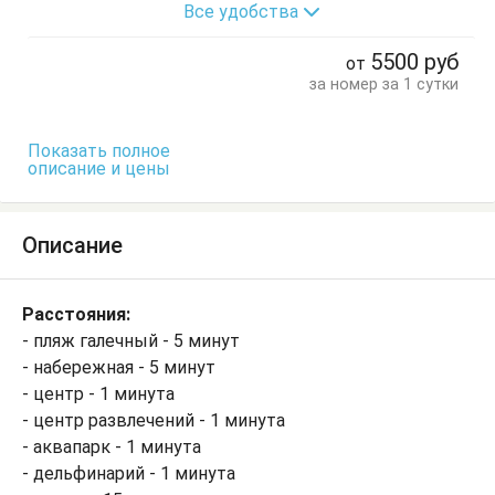
Все удобства
Диван-кровать
Журнальный столик
Кухонный стол
Обеденный стол
Посуда
Стол
5500
руб
от
Стулья
Шкаф
за номер за 1 сутки
Показать полное
описание и цены
Описание
Расстояния:
- пляж галечный - 5 минут
- набережная - 5 минут
- центр - 1 минута
- центр развлечений - 1 минута
- аквапарк - 1 минута
- дельфинарий - 1 минута