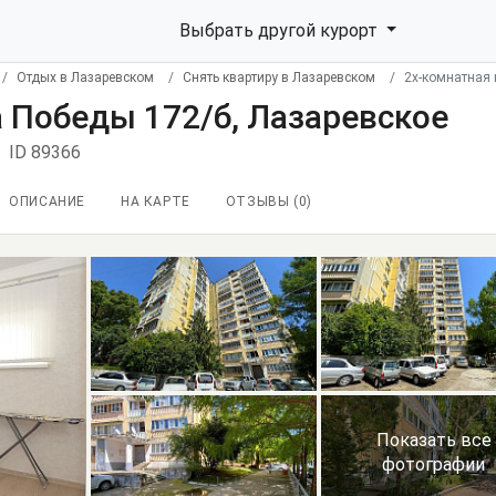
Выбрать другой курорт
Отдых в Лазаревском
Снять квартиру в Лазаревском
2х-комнатная 
 Победы 172/б, Лазаревское
ID 89366
ОПИСАНИЕ
НА КАРТЕ
ОТЗЫВЫ (
0
)
Показать все
фотографии