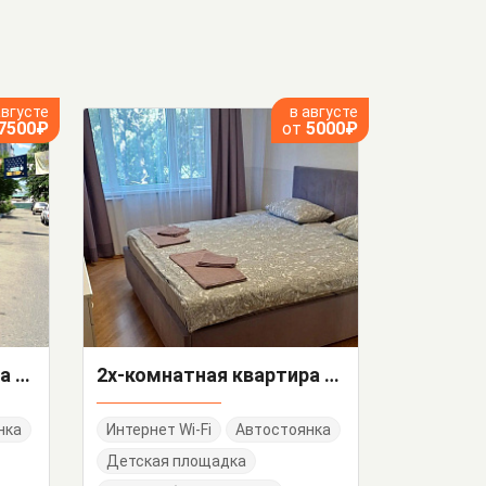
августе
в августе
7500₽
от
5000₽
3х-комнатная квартира Лазарева 80
2х-комнатная квартира Победы 65
нка
Интернет Wi-Fi
Автостоянка
Детская площадка