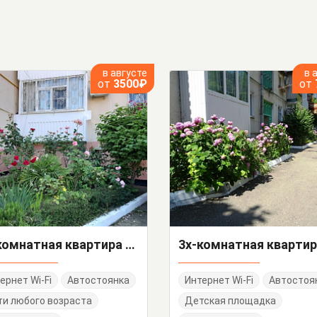
в августе
в 
от
3500₽
от
2х-комнатная квартира Кольцевая 2/1
ернет Wi-Fi
Автостоянка
Интернет Wi-Fi
Автостоя
и любого возраста
Детская площадка