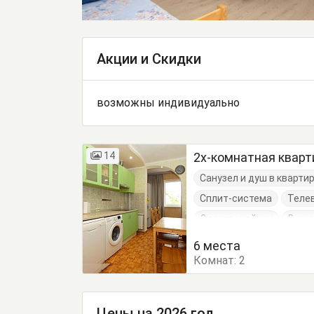
Акции и Скидки
возможны индивидуально
14
2х-комнатная кварт
Санузел и душ в кварти
Сплит-система
Теле
Электрочайник
Веша
Журнальный столик
6 места
Комнат:
Кровать односпальная
2
Посуда
Стол
Стул
Цены на 2026 год