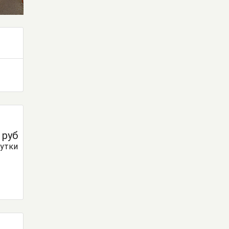
0
руб
сутки