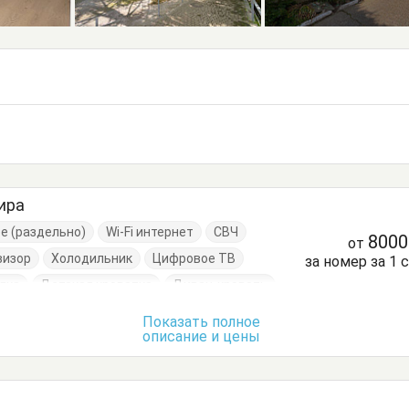
ира
ре (раздельно)
Wi-Fi интернет
СВЧ
800
от
визор
Холодильник
Цифровое ТВ
за номер за 1 
лка
Детская кроватка
Диван-кровать
Кровать двуспальная
Показать полное
описание и цены
Кухонный стол
Обеденный стол
ья
Тумбочки
Шкаф