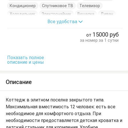
Кондиционер
Спутниковое ТВ
Телевизор
Холодильник
Электрочайник
Вешалка
Диван
Все удобства
Комод
Кровати двуспальные
Кровати односпальные
Стол
Стулья
Тумбочки
15000
руб
от
Шкаф
за номер за 1 сутки
Показать полное
описание и цены
Описание
Коттедж в элитном поселке закрытого типа.
Максимальная вместимость 12 человек: есть все
необходимое для комфортного отдыха. При
необходимости предоставляется детская кроватка и
детский стульчик для кормления. Удобное