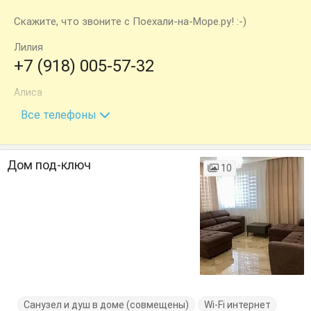
Скажите, что звоните с Поехали-на-Море.ру! :-)
Лилия
+7 (918) 005-57-32
Алиса
+7 (988) 285-05-80
Все телефоны
Дом под-ключ
10
Санузел и душ в доме (совмещены)
Wi-Fi интернет