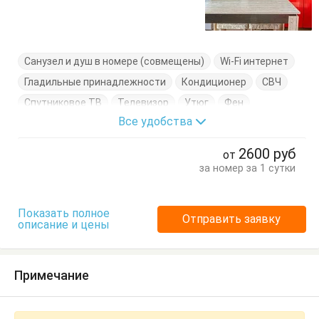
Санузел и душ в номере (совмещены)
Wi-Fi интернет
Гладильные принадлежности
Кондиционер
СВЧ
Спутниковое ТВ
Телевизор
Утюг
Фен
Все удобства
Холодильник
Электроплита
Электрочайник
Балкон
Вешалка
Диван-кровать
2600
руб
от
Журнальный столик
Комод
Кухонный стол
за номер за 1 сутки
Обеденный стол
Посуда
Пуфик
Стол
Стулья
Сушилка для одежды
Туалетный столик
Тумбочки
Показать полное
Отправить заявку
описание и цены
Шкаф
Примечание