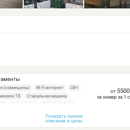
таменты
ре (совмещены)
Wi-Fi интернет
СВЧ
550
от
никовое ТВ
Стиральная машина
за номер за 1 
ен
Холодильник
Электрочайник
Диван-кровать
Журнальный столик
Показать полное
описание и цены
вати односпальные
Кровать двуспальная
нный стол
Посуда
Пуфик
Стол