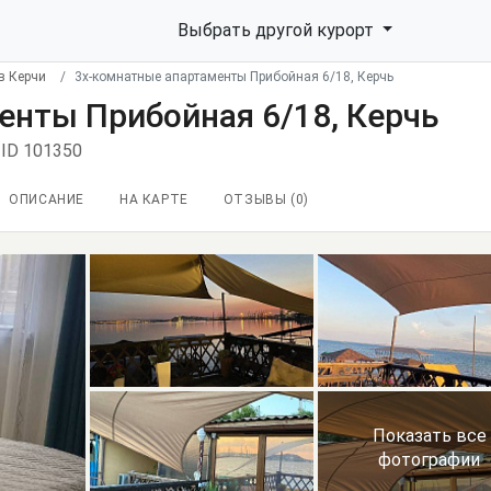
Выбрать другой курорт
в Керчи
3х-комнатные апартаменты Прибойная 6/18, Керчь
енты Прибойная 6/18, Керчь
ID 101350
ОПИСАНИЕ
НА КАРТЕ
ОТЗЫВЫ (
0
)
Показать все
фотографии