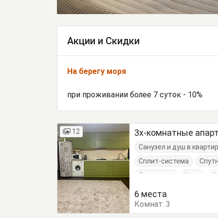
Акции и Скидки
На берегу моря
при проживании более 7 суток - 10%
12
3х-комнатные апар
Санузел и душ в кварти
Сплит-система
Спут
Телевизор
Утюг
Ф
Веранда
Вешалка
6 места
Комнат:
Комод
3
Кресло
Кро
Кухонный стол
Обеде