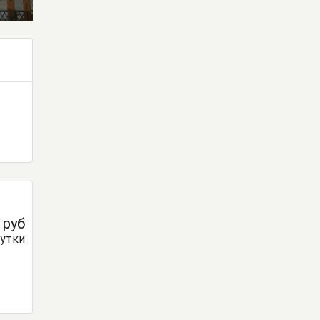
0
руб
сутки