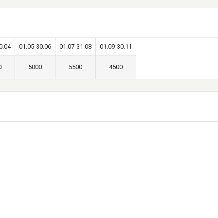
толик
Тумбочки
Шкаф
0.04
01.05-30.06
01.07-31.08
01.09-30.11
0
5000
5500
4500