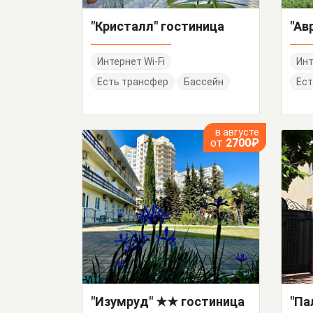
"Кристалл" гостиница
Интернет Wi-Fi
Инт
Есть трансфер
Бассейн
Ест
в августе
от
2700₽
"Изумруд" ★★ гостиница
"Па