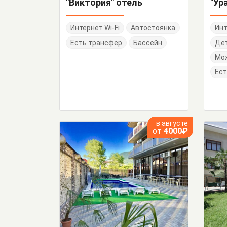
"Виктория" отель
Интернет Wi-Fi
Автостоянка
Инт
Есть трансфер
Бассейн
Дет
Мо
Ест
в августе
от
4000₽