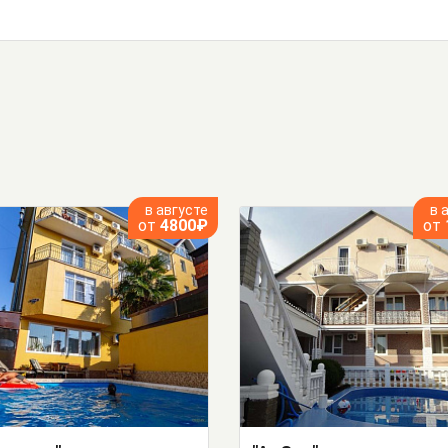
в августе
в 
от
4800₽
от