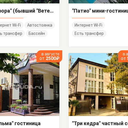
"Аврора" (бывший "Ветеран") мини-гостиница
"Патио" мини-гостини
ернет Wi-Fi
Автостоянка
Интернет Wi-Fi
ь трансфер
Бассейн
Есть трансфер
в августе
в 
от
2500₽
от
льма" гостиница