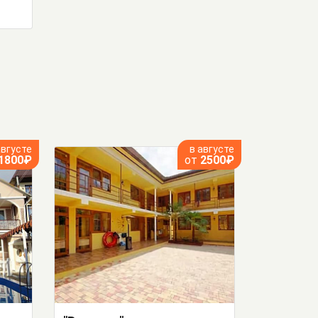
августе
в августе
1800₽
от
2500₽