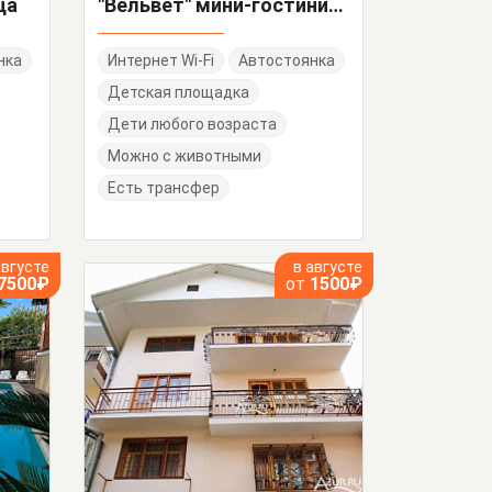
ца
"Вельвет" мини-гостиница
нка
Интернет Wi-Fi
Автостоянка
Детская площадка
Дети любого возраста
Можно с животными
Есть трансфер
августе
в августе
7500₽
от
1500₽