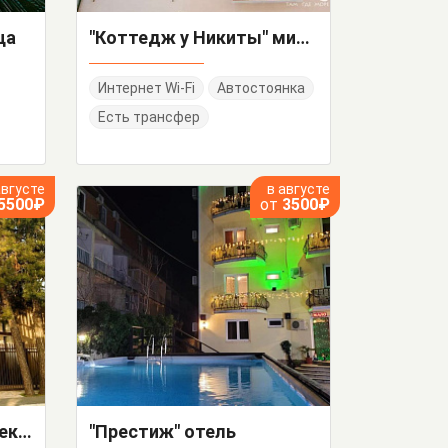
ца
"Коттедж у Никиты" мини-гостиница
Интернет Wi-Fi
Автостоянка
Есть трансфер
августе
в августе
5500₽
от
3500₽
"Три кедра" частный сектор
"Престиж" отель