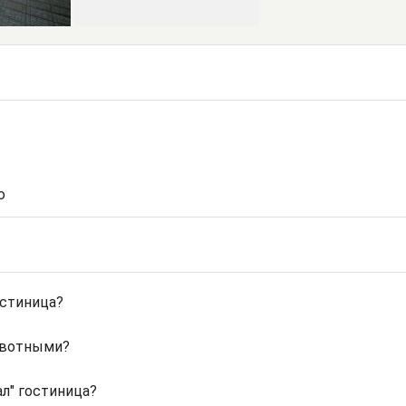
ю
остиница?
ивотными?
л" гостиница?