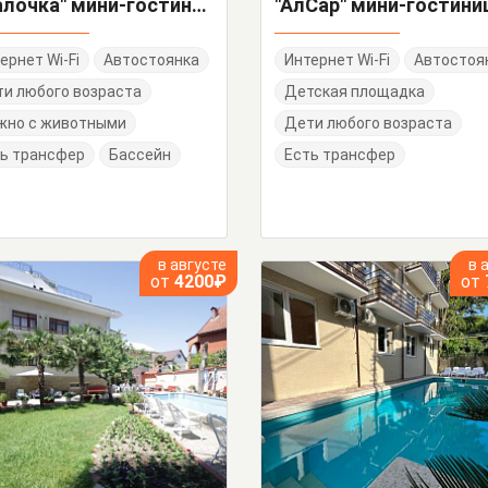
"Уралочка" мини-гостиница
"АлСар" мини-гостини
ернет Wi-Fi
Автостоянка
Интернет Wi-Fi
Автостоя
и любого возраста
Детская площадка
жно с животными
Дети любого возраста
ь трансфер
Бассейн
Есть трансфер
в августе
в 
от
4200₽
от