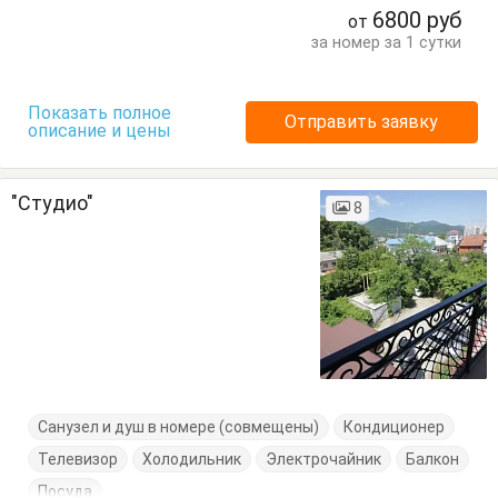
6800
руб
от
за номер за 1 сутки
Показать полное
Отправить заявку
описание и цены
"Студио"
8
Санузел и душ в номере (совмещены)
Кондиционер
Телевизор
Холодильник
Электрочайник
Балкон
Посуда