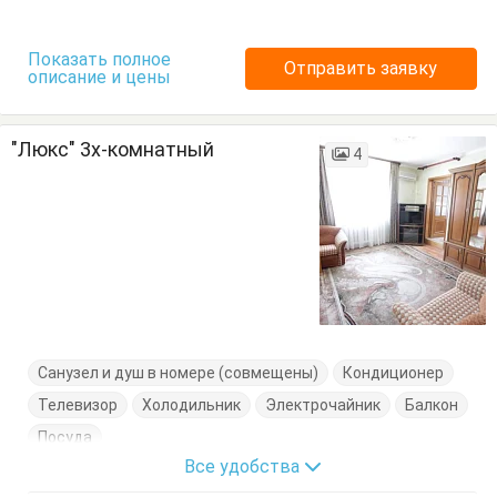
Показать полное
Отправить заявку
описание и цены
"Люкс" 3х-комнатный
4
Санузел и душ в номере (совмещены)
Кондиционер
Телевизор
Холодильник
Электрочайник
Балкон
Посуда
Все удобства