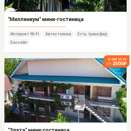
"Миллениум" мини-гостиница
Интернет Wi-Fi
Автостоянка
Есть трансфер
Бассейн
в августе
от
2500₽
"Злата" мини-гостиница