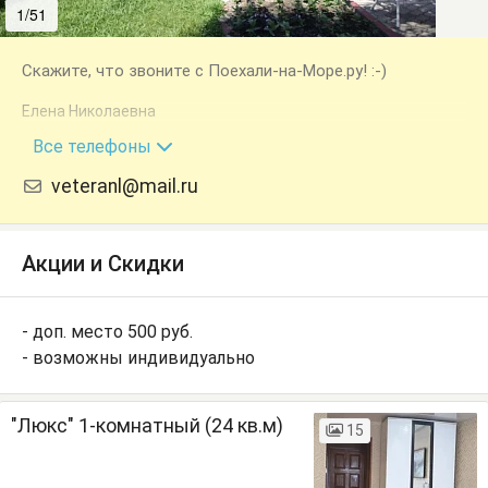
1/51
2/51
Скажите, что звоните с Поехали-на-Море.ру! :-)
Елена Николаевна
+7 (918) 401-54-44
Все телефоны
veteranl@mail.ru
Акции и Скидки
- доп. место 500 руб.
- возможны индивидуально
"Люкс" 1-комнатный (24 кв.м)
15