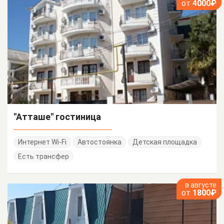
от
4000₽
"Атташе" гостиница
Интернет Wi-Fi
Автостоянка
Детская площадка
Есть трансфер
в августе
от
1800₽