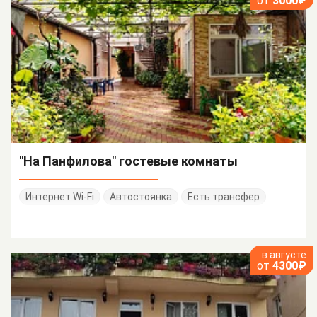
от
3000₽
"На Панфилова" гостевые комнаты
Интернет Wi-Fi
Автостоянка
Есть трансфер
в августе
от
4300₽