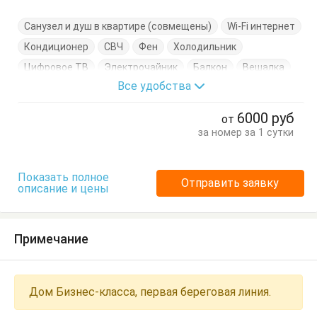
Санузел и душ в квартире (совмещены)
Wi-Fi интернет
Кондиционер
СВЧ
Фен
Холодильник
Цифровое ТВ
Электрочайник
Балкон
Вешалка
Все удобства
Диван-кровать
Журнальный столик
Кухонный стол
Обеденный стол
Посуда
Стол
6000
руб
от
Стулья
Шкаф
за номер за 1 сутки
Показать полное
Отправить заявку
описание и цены
Примечание
Дом Бизнес-класса, первая береговая линия.