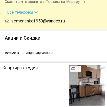
Скажите, что звоните с Поехали-на-Море.ру! :-)
+7 (918) 253-61-85
Все телефоны
semenenko1959@yandex.ru
Акции и Скидки
возможны индивидуально
Квартира-студия
11