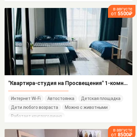
в августе
от
5500₽
"Квартира-студия на Просвещения" 1-комнатная квартира-студия
Интернет Wi-Fi
Автостоянка
Детская площадка
Дети любого возраста
Можно с животными
Работает круглогодично
в августе
от
8500₽