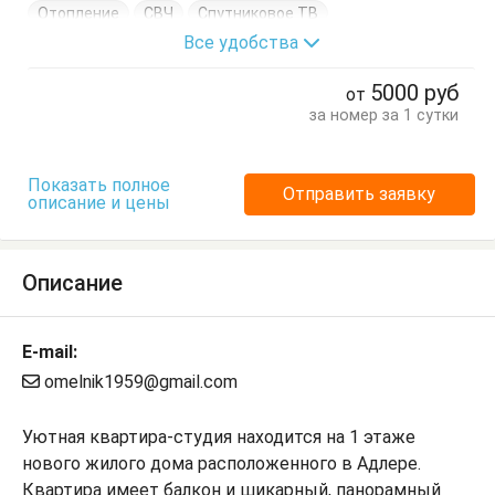
Отопление
СВЧ
Спутниковое ТВ
Все удобства
Стиральная машина
Телевизор
Утюг
Фен
Холодильник
Электрочайник
Балкон
Вешалка
5000
руб
от
Диван
Диван-кровать
Душевые принадлежности
за номер за 1 сутки
Кухонный стол
Посуда
Стулья
Тумбочки
Чайные принадлежности
Шкаф
Показать полное
Отправить заявку
описание и цены
Описание
E-mail:
omelnik1959@gmail.com
Уютная квартира-студия находится на 1 этаже
нового жилого дома расположенного в Адлере.
Квартира имеет балкон и шикарный, панорамный