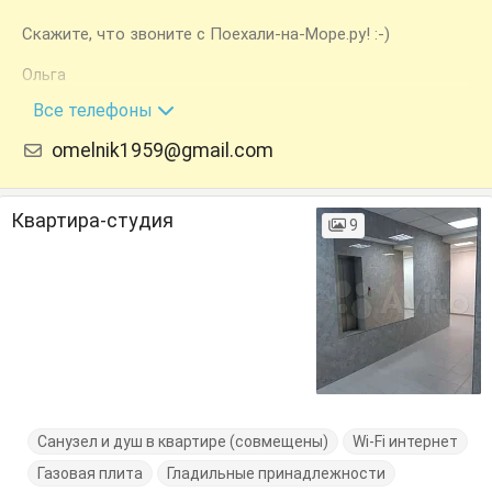
Скажите, что звоните с Поехали-на-Море.ру! :-)
Ольга
+7 (940) 778-35-43
Все телефоны
omelnik1959@gmail.com
Квартира-студия
9
Санузел и душ в квартире (совмещены)
Wi-Fi интернет
Газовая плита
Гладильные принадлежности