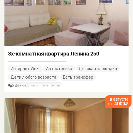
3х-комнатная квартира Ленина 250
Интернет Wi-Fi
Автостоянка
Детская площадка
Дети любого возраста
Есть трансфер
Работает круглогодично
3 ОТЗЫВА
в августе
от
4000₽