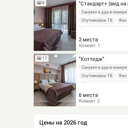
8
"Стандарт+ (вид на
Санузел и душ в номере
Спутниковое ТВ
Фен
Кровати односпальные
Тумбочки
Шкаф
2 места
Комнат:
1
17
"Коттедж"
Санузел и душ в номере
Спутниковое ТВ
Фен
Кровати односпальные
Тумбочки
Шкаф
6 места
Комнат:
2
Цены на 2026 год