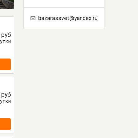
bazarassvet@yandex.ru
0
руб
сутки
0
руб
сутки