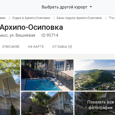
Выбрать другой курорт
джик
Отдых в Архипо-Осиповке
Базы отдыха Архипо-Осиповки
"Рас
, Архипо-Осиповка
мыс, ул. Вишнёвая
ID 95714
ОПИСАНИЕ
НА КАРТЕ
ОТЗЫВЫ (
0
)
Показать все
фотографии