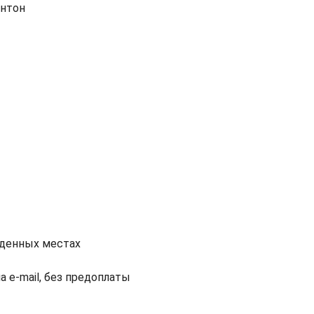
интон
еденных местах
а e-mail, без предоплаты