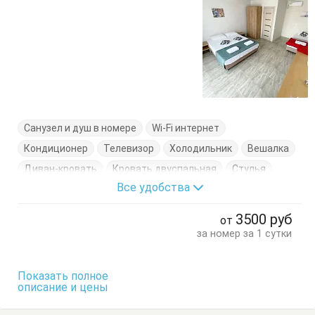
Санузел и душ в номере
Wi-Fi интернет
Кондиционер
Телевизор
Холодильник
Вешалка
Диван-кровать
Кровать двуспальная
Стулья
Все удобства
Тумбочки
Шкаф
3500
руб
от
за номер за 1 сутки
Показать полное
описание и цены