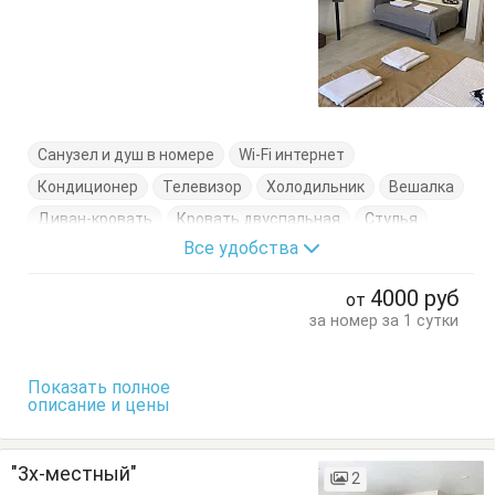
Санузел и душ в номере
Wi-Fi интернет
Кондиционер
Телевизор
Холодильник
Вешалка
Диван-кровать
Кровать двуспальная
Стулья
Все удобства
Тумбочки
Шкаф
4000
руб
от
за номер за 1 сутки
Показать полное
описание и цены
"3х-местный"
2