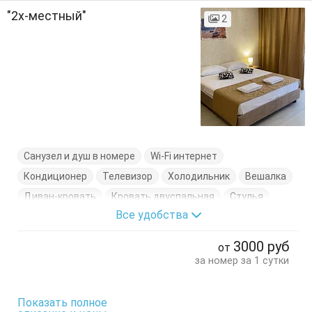
"2х-местный"
2
Санузел и душ в номере
Wi-Fi интернет
Кондиционер
Телевизор
Холодильник
Вешалка
Диван-кровать
Кровать двуспальная
Стулья
Все удобства
Тумбочки
Шкаф
3000
руб
от
за номер за 1 сутки
Показать полное