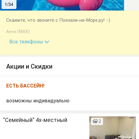
1/34
2/34
Скажите, что звоните с Поехали-на-Море.ру! :-)
Анна (MAX)
+7 (989) 232-56-80
Все телефоны
Акции и Скидки
ЕСТЬ БАССЕЙН!
возможны индивидуально
"Семейный" 4х-местный
2