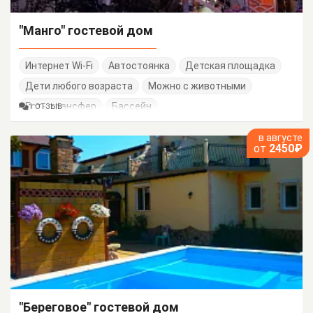
"Манго" гостевой дом
Интернет Wi-Fi
Автостоянка
Детская площадка
Дети любого возраста
Можно с животными
Есть трансфер
Бассейн
1 ОТЗЫВ
в августе
от
2450₽
"Береговое" гостевой дом