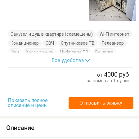
Санузел и душ в квартире (совмещены)
Wi-Fi интернет
Кондиционер
СВЧ
Спутниковое ТВ
Телевизор
Фен
Холодильник
Цифровое ТВ
Вешалка
Все удобства
Диван-кровать
Комод
Кровать двуспальная
Кухонный стол
Обеденный стол
Посуда
Стол
4000
руб
от
Стулья
Шкаф
за номер за 1 сутки
Показать полное
Отправить заявку
описание и цены
Описание