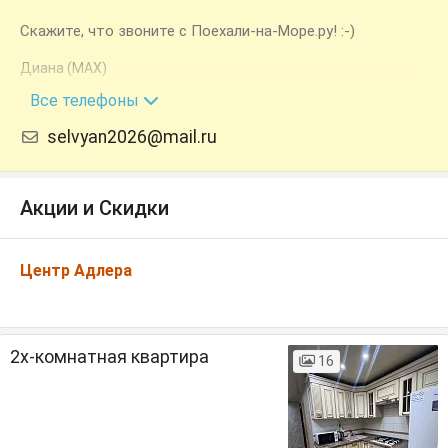
Скажите, что звоните с Поехали-на-Море.ру! :-)
Диана (MAX)
+7 (918) 194-33-33
Все телефоны
selvyan2026@mail.ru
Акции и Скидки
Центр Адлера
2х-комнатная квартира
16