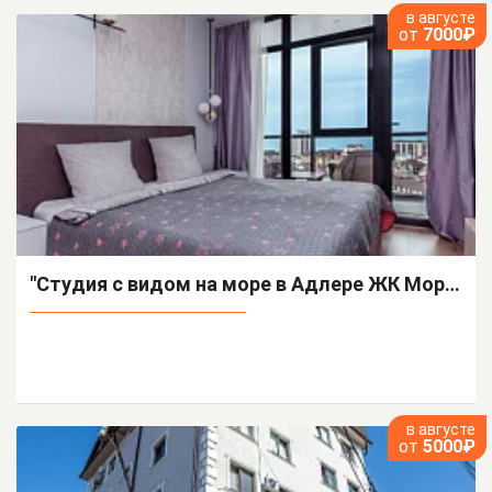
в августе
от
7000₽
"Студия с видом на море в Адлере ЖК Морская Симфония" квартира-студия
в августе
от
5000₽