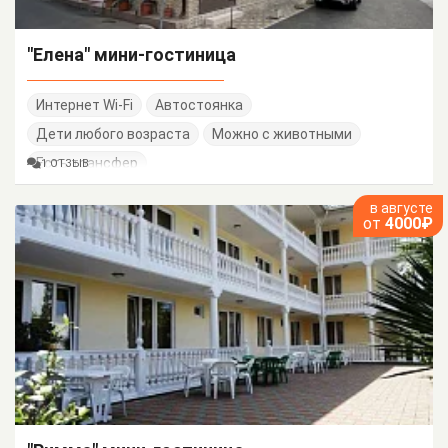
"Елена" мини-гостиница
Интернет Wi-Fi
Автостоянка
Дети любого возраста
Можно с животными
Есть трансфер
1 ОТЗЫВ
в августе
от
4000₽