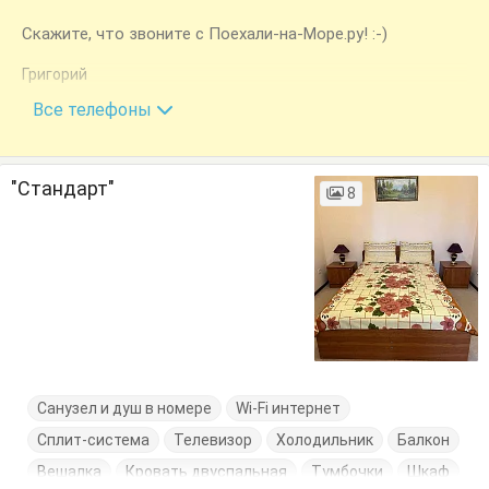
Скажите, что звоните с Поехали-на-Море.ру! :-)
Григорий
+7 (918) 915-36-22
Все телефоны
"Стандарт"
8
Санузел и душ в номере
Wi-Fi интернет
Сплит-система
Телевизор
Холодильник
Балкон
Вешалка
Кровать двуспальная
Тумбочки
Шкаф