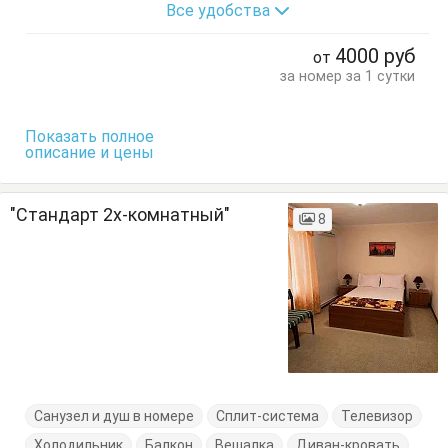
Все удобства
4000
руб
от
за номер за 1 сутки
Показать полное
описание и цены
"Стандарт 2х-комнатный"
8
Санузел и душ в номере
Сплит-система
Телевизор
Холодильник
Балкон
Вешалка
Диван-кровать