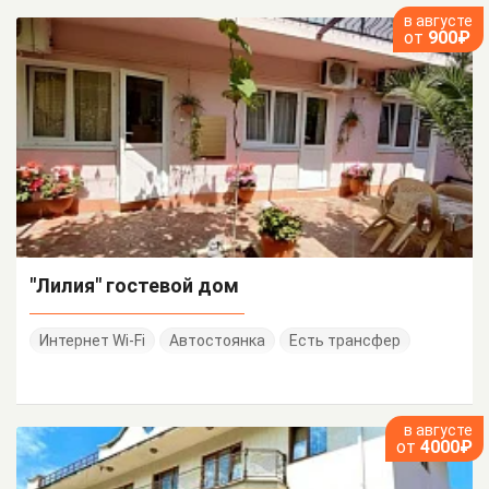
в августе
от
900₽
"Лилия" гостевой дом
Интернет Wi-Fi
Автостоянка
Есть трансфер
в августе
от
4000₽