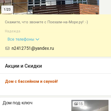
1/23
2/23
Скажите, что звоните с Поехали-на-Море.ру! :-)
Надежда
+7 (917) 469-25-53
Все телефоны
n2412751@yandex.ru
Акции и Скидки
Дом с бассейном и сауной!
Дом под-ключ
15