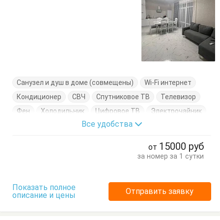
Санузел и душ в доме (совмещены)
Wi-Fi интернет
Кондиционер
СВЧ
Спутниковое ТВ
Телевизор
Фен
Холодильник
Цифровое ТВ
Электрочайник
Все удобства
Вешалка
Диван-кровать
Комод
Кровати двуспальные
Кровати односпальные
15000
руб
от
Кухонный стол
Обеденный стол
Стол
Стулья
за номер за 1 сутки
Терраса
Тумбочки
Шкаф
Показать полное
Отправить заявку
описание и цены