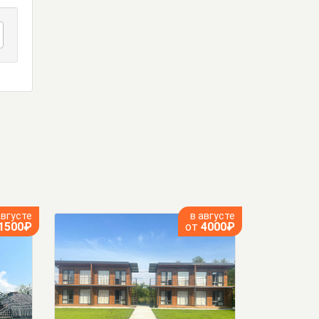
августе
в августе
1500₽
от
4000₽