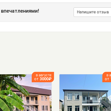
 впечатлениями!
Напишите отзыв
в августе
в 
от
3000₽
от