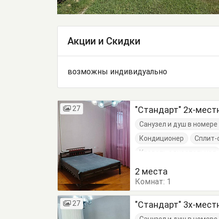
Акции и Скидки
возможны индивидуально
27
"Стандарт" 2х-мес
Санузел и душ в номер
Кондиционер
Сплит-
Кровать односпальная
2 места
Комнат:
1
27
"Стандарт" 3х-мес