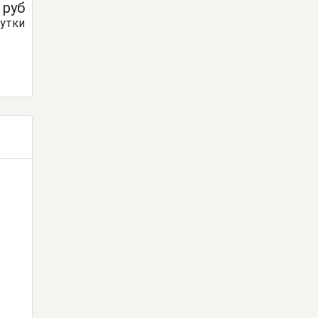
0
руб
сутки