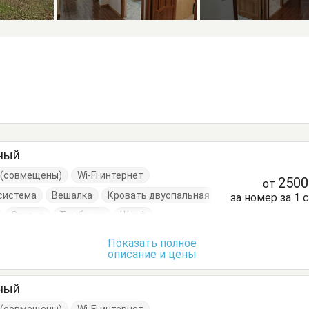
тный
е (совмещены)
Wi-Fi интернет
250
от
система
Вешалка
Кровать двуспальная
за номер за 1 
Стулья
Тумбочки
Шкаф
Показать полное
описание и цены
тный