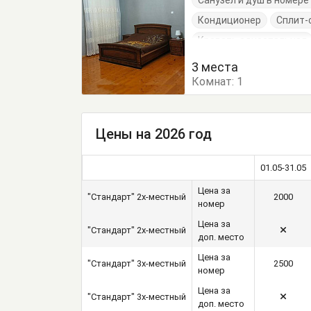
Санузел и душ в номер
Кондиционер
Сплит-
Кровать односпальная
3 места
Комнат:
1
Цены на 2026 год
01.05-31.05
Цена за
"Стандарт" 2х-местный
2000
номер
Цена за
"Стандарт" 2х-местный
доп. место
Цена за
"Стандарт" 3х-местный
2500
номер
Цена за
"Стандарт" 3х-местный
доп. место