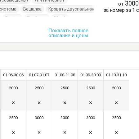
е (совмещены)
Wi-Fi интернет
300
от
система
Вешалка
Кровать двуспальная
за номер за 1 
Стулья
Тумбочки
Шкаф
Показать полное
описание и цены
01.06-30.06
01.07-31.07
01.08-31.08
01.09-30.09
01.10-31.10
2000
2500
2500
2500
2000
2500
3000
3000
3000
2500