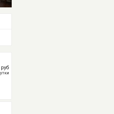
0
руб
сутки