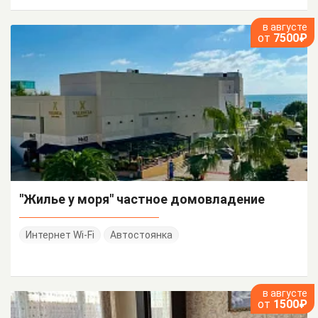
в августе
от
7500₽
"Жилье у моря" частное домовладение
Интернет Wi-Fi
Автостоянка
в августе
от
1500₽