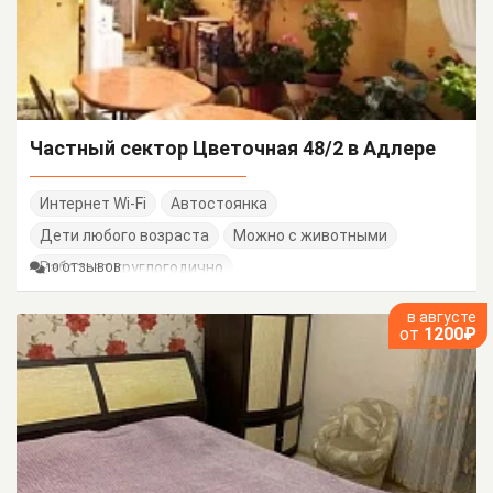
Частный сектор Цветочная 48/2 в Адлере
Интернет Wi-Fi
Автостоянка
Дети любого возраста
Можно с животными
Работает круглогодично
10 ОТЗЫВОВ
в августе
от
1200₽