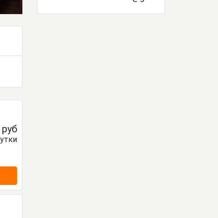
0
руб
сутки