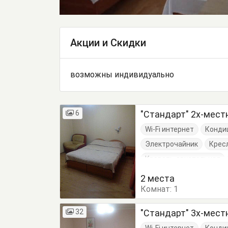
Акции и Скидки
возможны индивидуально
6
"Стандарт" 2х-мест
Wi-Fi интернет
Конди
Электрочайник
Крес
Кровать двуспальная
2 места
Комнат:
1
32
"Стандарт" 3х-мест