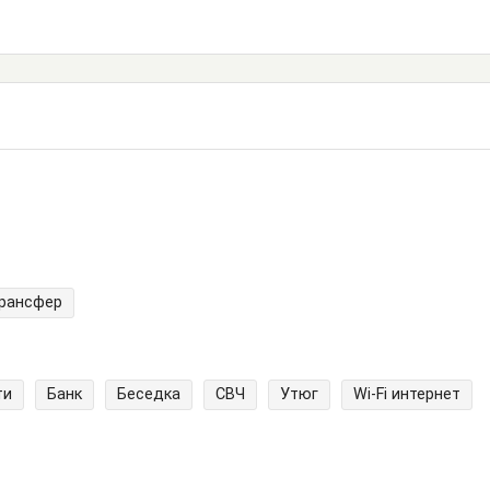
трансфер
ти
Банк
Беседка
СВЧ
Утюг
Wi-Fi интернет