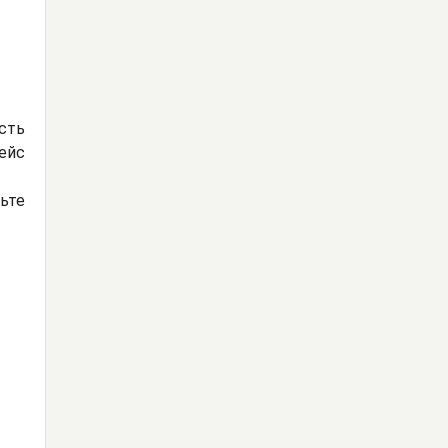
сть
ейс
ьте