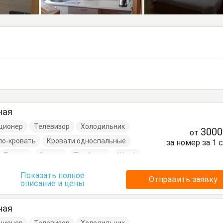
ная
ционер
Телевизор
Холодильник
300
от
ло-кровать
Кровати односпальные
за номер за 1 
Посуда
Стулья
Тумбочки
Шкаф
Показать полное
Отправить заявку
описание и цены
ная