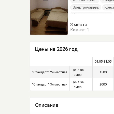
Wi-Fi интернет
Конди
Электрочайник
Крес
Кровать двуспальная
3 места
Комнат:
1
Цены на 2026 год
01.05-31.05
Цена за
"Стандарт" 2х-местная
1500
номер
Цена за
"Стандарт" 3х-местная
2000
номер
Описание