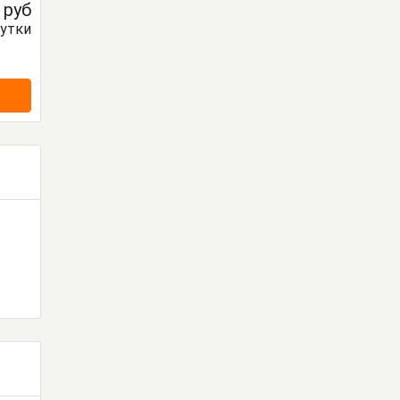
0
руб
сутки