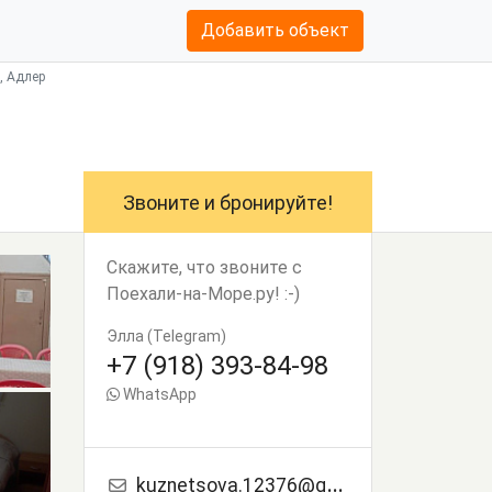
Добавить объект
, Адлер
Звоните и бронируйте!
Скажите, что звоните с
Поехали-на-Море.ру! :-)
Элла (Telegram)
+7 (918) 393-84-98
WhatsApp
kuznetsova.12376@gmail.com