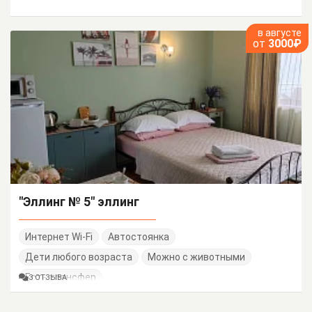
в августе
от
3000₽
"Эллинг № 5" эллинг
Интернет Wi-Fi
Автостоянка
Дети любого возраста
Можно с животными
Есть трансфер
3 ОТЗЫВА