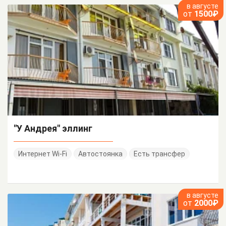
в августе
от
1500₽
"У Андрея" эллинг
Интернет Wi-Fi
Автостоянка
Есть трансфер
в августе
от
2000₽