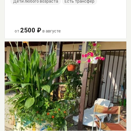
Дети любого возраста
Есть трансфер
2500 ₽
от
в августе