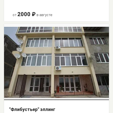
2000 ₽
от
в августе
"Флибустьер" эллинг