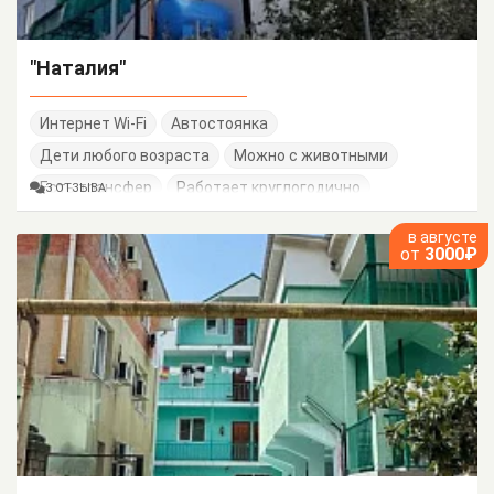
"Наталия"
Интернет Wi-Fi
Автостоянка
Дети любого возраста
Можно с животными
Есть трансфер
Работает круглогодично
3 ОТЗЫВА
в августе
от
3000₽