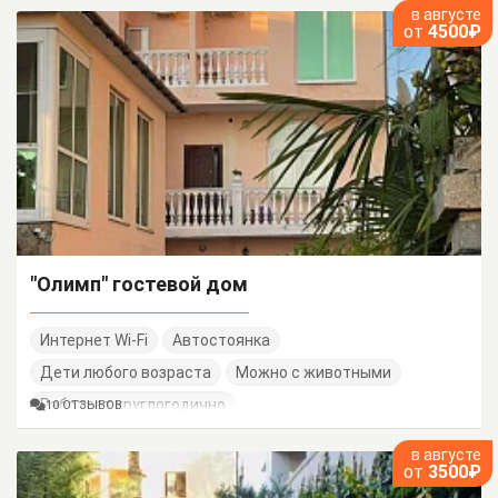
в августе
от
4500₽
"Олимп" гостевой дом
Интернет Wi-Fi
Автостоянка
Дети любого возраста
Можно с животными
Работает круглогодично
10 ОТЗЫВОВ
в августе
от
3500₽