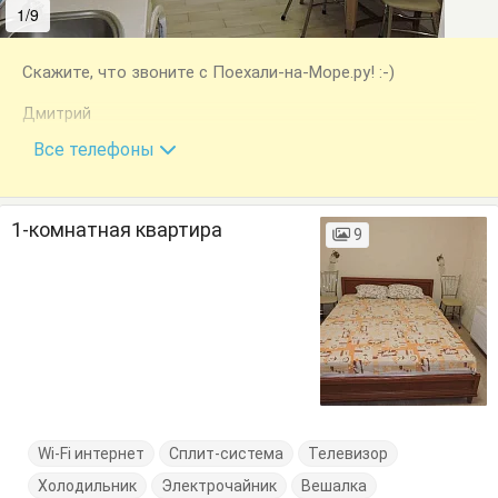
1/9
2/9
Скажите, что звоните с Поехали-на-Море.ру! :-)
Дмитрий
+7 (978) 778-47-31
Все телефоны
1-комнатная квартира
9
Wi-Fi интернет
Сплит-система
Телевизор
Холодильник
Электрочайник
Вешалка