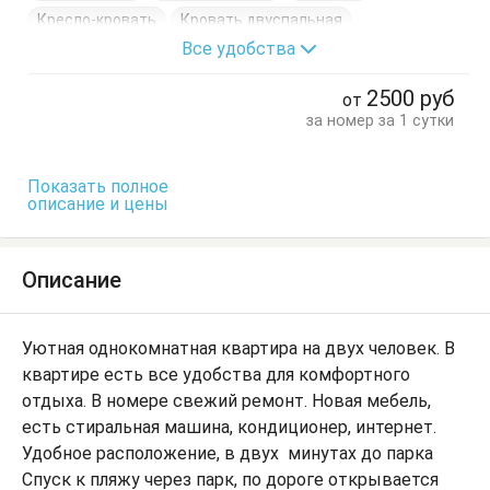
Кресло-кровать
Кровать двуспальная
Все удобства
Кухонный стол
Обеденный стол
Посуда
Стол
Стулья
Шкаф
2500
руб
от
за номер за 1 сутки
Показать полное
описание и цены
Описание
Уютная однокомнатная квартира на двух человек. В
квартире есть все удобства для комфортного
отдыха. В номере свежий ремонт. Новая мебель,
есть стиральная машина, кондиционер, интернет.
Удобное расположение, в двух минутах до парка
Спуск к пляжу через парк, по дороге открывается