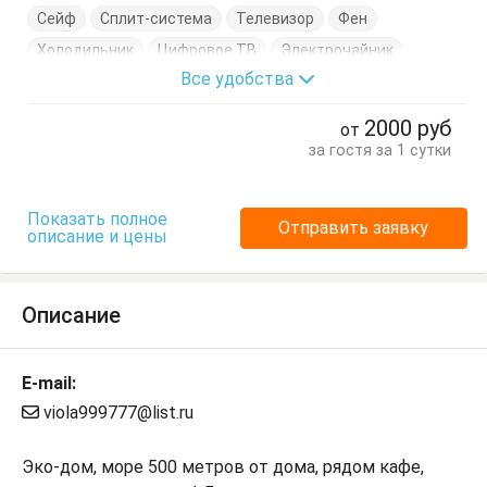
Сейф
Сплит-система
Телевизор
Фен
Холодильник
Цифровое ТВ
Электрочайник
Все удобства
Диван-кровать
Журнальный столик
Кровать двуспальная
Кровать односпальная
2000
руб
от
Кухонный стол
Обеденный стол
Посуда
Стол
за гостя за 1 сутки
Стулья
Тумбочки
Шкаф
Показать полное
Отправить заявку
описание и цены
Описание
E-mail:
viola999777@list.ru
Эко-дом, море 500 метров от дома, рядом кафе,