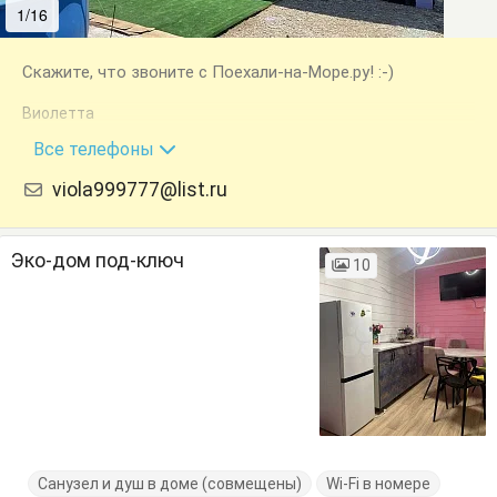
1/16
2/16
Скажите, что звоните с Поехали-на-Море.ру! :-)
Виолетта
+7 (903) 415-80-03
Все телефоны
viola999777@list.ru
Эко-дом под-ключ
10
Санузел и душ в доме (совмещены)
Wi-Fi в номере