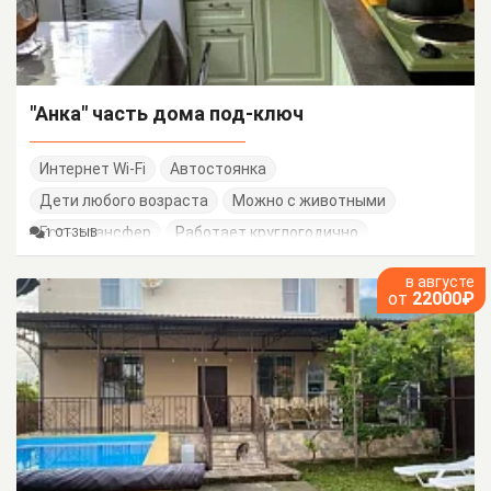
"Анка" часть дома под-ключ
Интернет Wi-Fi
Автостоянка
Дети любого возраста
Можно с животными
Есть трансфер
Работает круглогодично
1 ОТЗЫВ
в августе
от
22000₽