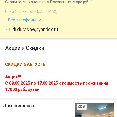
Скажите, что звоните с Поехали-на-Море.ру! :-)
Влад (только WhatsАpp, MAX)
+7 (938) 455-58-77
Все телефоны
dr.durasov@yandex.ru
Акции и Скидки
СКИДКИ в АВГУСТЕ!
Акция!!!
С 09.08.2025 по 17.08.2025 стоимость проживания
17000 руб./сутки!
Дом под-ключ
8