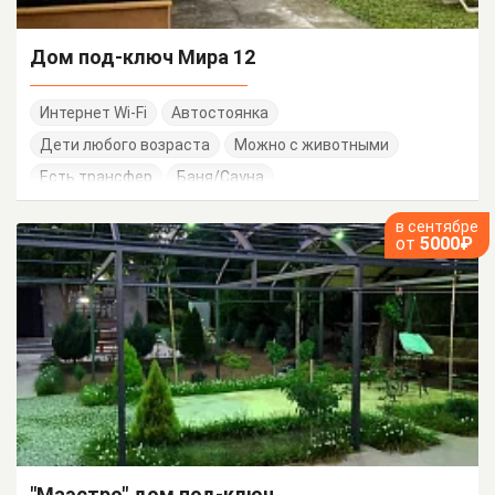
Дом под-ключ Мира 12
Интернет Wi-Fi
Автостоянка
Дети любого возраста
Можно с животными
Есть трансфер
Баня/Сауна
Работает круглогодично
в сентябре
от
5000₽
"Маэстро" дом под-ключ