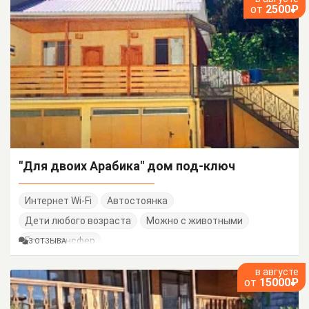
от
2500₽
"Для двоих Арабика" дом под-ключ
Интернет Wi-Fi
Автостоянка
Дети любого возраста
Можно с животными
Есть трансфер
3 ОТЗЫВА
в августе
от
15000₽