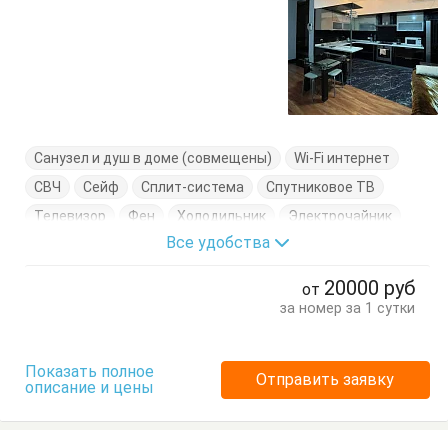
Санузел и душ в доме (совмещены)
Wi-Fi интернет
СВЧ
Сейф
Сплит-система
Спутниковое ТВ
Телевизор
Фен
Холодильник
Электрочайник
Все удобства
Балкон
Вешалка
Диван-кровать
Журнальный столик
Комод
Кресло
20000
руб
от
Кресло-кровать
Кровати двуспальные
за номер за 1 сутки
Кухонный стол
Обеденный стол
Посуда
Стол
Стулья
Туалетный столик
Тумбочки
Шкаф
Показать полное
Отправить заявку
описание и цены