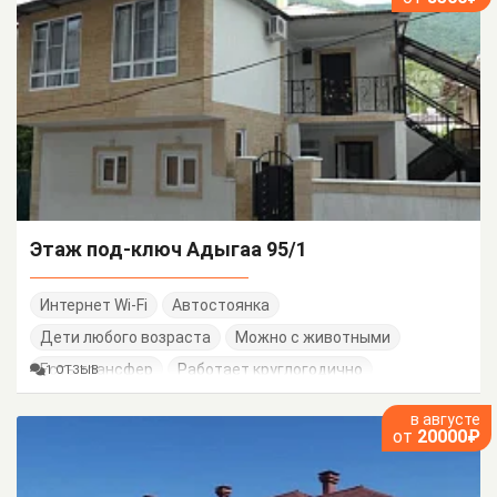
Этаж под-ключ Адыгаа 95/1
Интернет Wi-Fi
Автостоянка
Дети любого возраста
Можно с животными
Есть трансфер
Работает круглогодично
1 ОТЗЫВ
в августе
от
20000₽