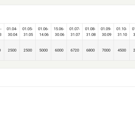
-
01.04-
01.05-
01.06-
15.06-
01.07-
01.08-
01.09-
01.10-
0
3
30.04
31.05
14.06
30.06
31.07
31.08
30.09
31.10
0
2500
2500
5000
6000
6720
6800
7000
4500