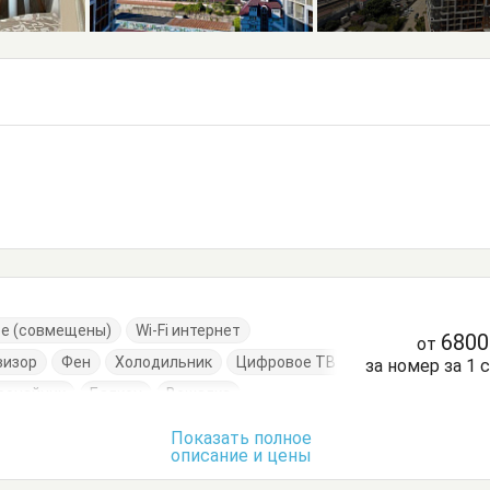
ре (совмещены)
Wi-Fi интернет
680
от
визор
Фен
Холодильник
Цифровое ТВ
за номер за 1 
рочайник
Балкон
Вешалка
ло
Кровать двуспальная
Посуда
Стол
Показать полное
описание и цены
 одежды
Тумбочки
Шкаф