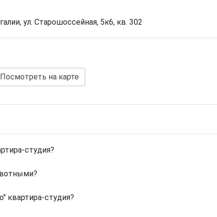
алии, ул. Старошоссейная, 5к6, кв. 302
Посмотреть на карте
артира-студия?
ивотными?
о" квартира-студия?