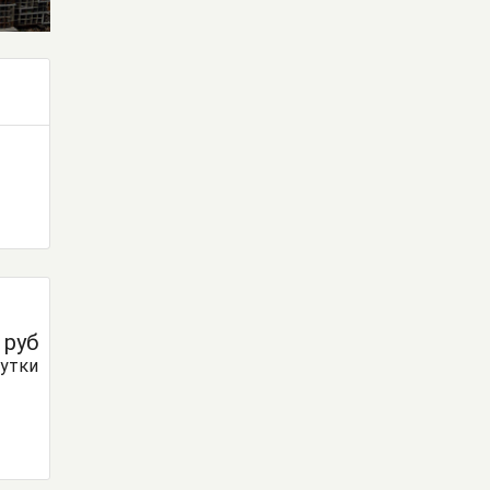
0
руб
сутки