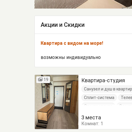
Акции и Скидки
Квартира с видом на море!
возможны индивидуально
19
Квартира-студия
Санузел и душ в кварти
Сплит-система
Теле
Электроплита
Элект
Диван-кровать
Крес
3 места
Комнат:
Стулья
1
Сушилка для