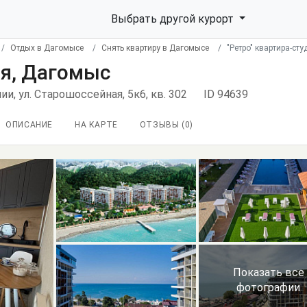
Выбрать другой курорт
Отдых в Дагомысе
Снять квартиру в Дагомысе
"Ретро" квартира-ст
ия, Дагомыс
ии, ул. Старошоссейная, 5к6, кв. 302
ID 94639
ОПИСАНИЕ
НА КАРТЕ
ОТЗЫВЫ (
0
)
Показать все
фотографии