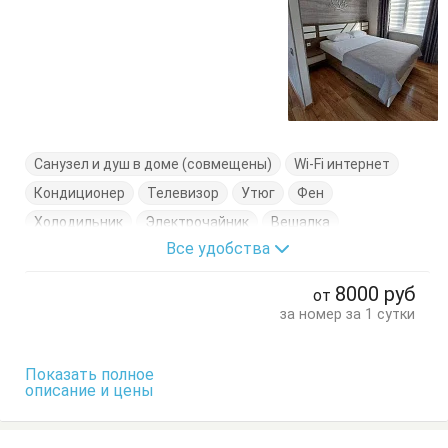
Санузел и душ в доме (совмещены)
Wi-Fi интернет
Кондиционер
Телевизор
Утюг
Фен
Холодильник
Электрочайник
Вешалка
Все удобства
Диван-кровать
Кровати двуспальные
Кухонный стол
Обеденный стол
Посуда
Стол
8000
руб
от
Стулья
Терраса
Тумбочки
Шкаф
за номер за 1 сутки
Показать полное
описание и цены